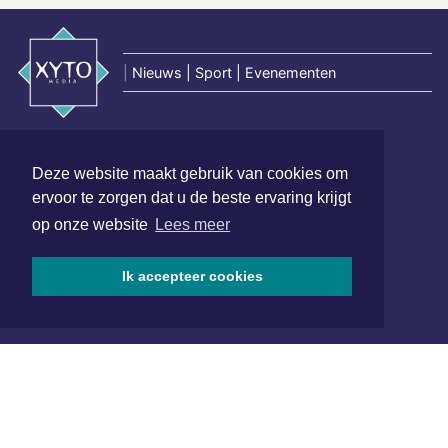
|
Nieuws | Sport | Evenementen
Hoofdvestiging:
van Benthuizenlaan 1
Deze website maakt gebruik van cookies om
1701 BZ Heerhugowaard
ervoor te zorgen dat u de beste ervaring krijgt
op onze website
Lees meer
072 8200 600
redactie@xyto.nl
www.xyto.nl
Ik accepteer cookies
SOCIAL MEDIA
NIEUWSBRIEF AANMELDEN
Schrijf je in voor onze nieuwsbrief en krijg wekelijks een
samenvatting van alle gebeurtenissen uit jouw regio.