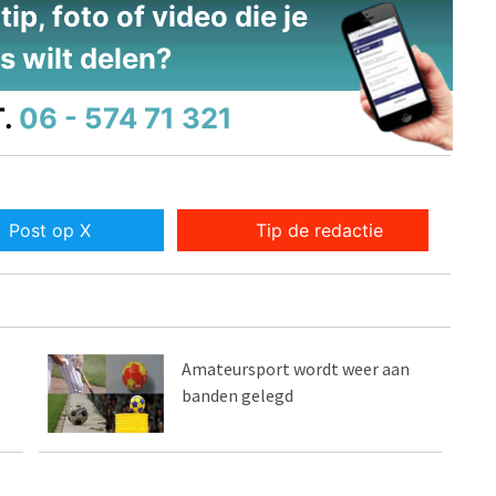
ip, foto of video die je
s wilt delen?
.
06 - 574 71 321
Post op X
Tip de redactie
Amateursport wordt weer aan
banden gelegd