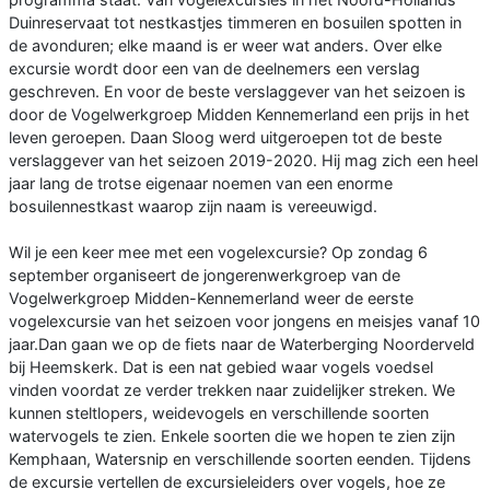
Duinreservaat tot nestkastjes timmeren en bosuilen spotten in
de avonduren; elke maand is er weer wat anders. Over elke
excursie wordt door een van de deelnemers een verslag
geschreven. En voor de beste verslaggever van het seizoen is
door de Vogelwerkgroep Midden Kennemerland een prijs in het
leven geroepen. Daan Sloog werd uitgeroepen tot de beste
verslaggever van het seizoen 2019-2020. Hij mag zich een heel
jaar lang de trotse eigenaar noemen van een enorme
bosuilennestkast waarop zijn naam is vereeuwigd.
Wil je een keer mee met een vogelexcursie? Op zondag 6
september organiseert de jongerenwerkgroep van de
Vogelwerkgroep Midden-Kennemerland weer de eerste
vogelexcursie van het seizoen voor jongens en meisjes vanaf 10
jaar.Dan gaan we op de fiets naar de Waterberging Noorderveld
bij Heemskerk. Dat is een nat gebied waar vogels voedsel
vinden voordat ze verder trekken naar zuidelijker streken. We
kunnen steltlopers, weidevogels en verschillende soorten
watervogels te zien. Enkele soorten die we hopen te zien zijn
Kemphaan, Watersnip en verschillende soorten eenden. Tijdens
de excursie vertellen de excursieleiders over vogels, hoe ze