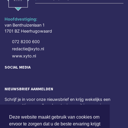
Hoofdvestiging:
van Benthuizenlaan 1
1701 BZ Heerhugowaard
072 8200 600
redactie@xyto.nl
www.xyto.nl
SOCIAL MEDIA
NIEUWSBRIEF AANMELDEN
Schrijf je in voor onze nieuwsbrief en krijg wekelijks een
samenvatting van alle gebeurtenissen uit jouw regio.
Deze website maakt gebruik van cookies om
Aanmelden
ervoor te zorgen dat u de beste ervaring krijgt