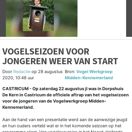
Vorige
V
VOGELSEIZOEN VOOR
JONGEREN WEER VAN START
Door
Redactie
op
28 augustus
Bron:
Vogel Werkgroep
2020, 10:48 uur
Midden-Kennemerland
CASTRICUM - Op zaterdag 22 augustus jl was in Dorpshuis
De Kern in Castricum de officiele aftrap van het vogelseizoen
voor de jongeren van de Vogelwerkgroep Midden-
Kennemerland.
Aan de hand van een presentatie werd aan de aanwezige jeugd
en hun ouders verteld wat er in het komende seizoen op het
programma staat. Van vogelexcursies in het Noord-Hollands