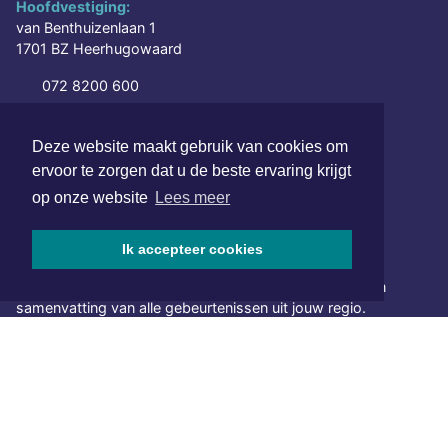
Hoofdvestiging:
van Benthuizenlaan 1
1701 BZ Heerhugowaard
072 8200 600
redactie@xyto.nl
www.xyto.nl
Deze website maakt gebruik van cookies om
ervoor te zorgen dat u de beste ervaring krijgt
SOCIAL MEDIA
op onze website
Lees meer
Ik accepteer cookies
NIEUWSBRIEF AANMELDEN
Schrijf je in voor onze nieuwsbrief en krijg wekelijks een
samenvatting van alle gebeurtenissen uit jouw regio.
Aanmelden
ONLINE DAGBLADEN