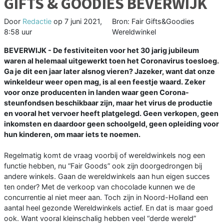
GIFTS & GOODIES BEVERWIJK
Door
Redactie
op
7 juni 2021,
Bron: Fair Gifts&Goodies
8:58 uur
Wereldwinkel
BEVERWIJK - De festiviteiten voor het 30 jarig jubileum
waren al helemaal uitgewerkt toen het Coronavirus toesloeg.
Ga je dit een jaar later alsnog vieren? Jazeker, want dat onze
winkeldeur weer open mag, is al een feestje waard. Zeker
voor onze producenten in landen waar geen Corona-
steunfondsen beschikbaar zijn, maar het virus de productie
en vooral het vervoer heeft platgelegd. Geen verkopen, geen
inkomsten en daardoor geen schoolgeld, geen opleiding voor
hun kinderen, om maar iets te noemen.
Regelmatig komt de vraag voorbij of wereldwinkels nog een
functie hebben, nu “Fair Goods” ook zijn doorgedrongen bij
andere winkels. Gaan de wereldwinkels aan hun eigen succes
ten onder? Met de verkoop van chocolade kunnen we de
concurrentie al niet meer aan. Toch zijn in Noord-Holland een
aantal heel gezonde Wereldwinkels actief. En dat is maar goed
ook. Want vooral kleinschalig hebben veel “derde wereld”