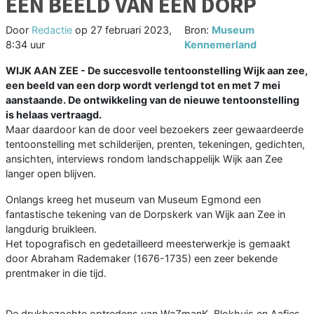
EEN BEELD VAN EEN DORP
Door
Redactie
op
27 februari 2023,
Bron:
Museum
8:34 uur
Kennemerland
WIJK AAN ZEE - De succesvolle tentoonstelling Wijk aan zee,
een beeld van een dorp wordt verlengd tot en met 7 mei
aanstaande. De ontwikkeling van de nieuwe tentoonstelling
is helaas vertraagd.
Maar daardoor kan de door veel bezoekers zeer gewaardeerde
tentoonstelling met schilderijen, prenten, tekeningen, gedichten,
ansichten, interviews rondom landschappelijk Wijk aan Zee
langer open blijven.
Onlangs kreeg het museum van Museum Egmond een
fantastische tekening van de Dorpskerk van Wijk aan Zee in
langdurig bruikleen.
Het topografisch en gedetailleerd meesterwerkje is gemaakt
door Abraham Rademaker (1676-1735) een zeer bekende
prentmaker in die tijd.
De drukbezochte optredens van WaZmanK, Blokhuis en Aafjes