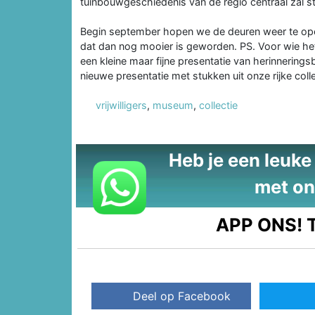
tuinbouwgeschiedenis van de regio centraal zal s
Begin september hopen we de deuren weer te o
dat dan nog mooier is geworden. PS. Voor wie het 
een kleine maar fijne presentatie van herinneringsb
nieuwe presentatie met stukken uit onze rijke colle
vrijwilligers
,
museum
,
collectie
Heb je een leuke t
met on
APP ONS!
T
Deel op Facebook