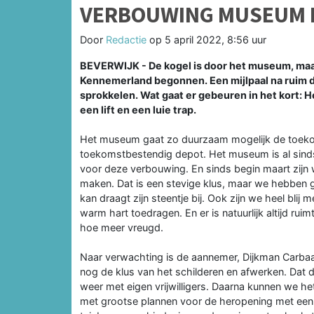
VERBOUWING MUSEUM 
Door
Redactie
op
5 april 2022, 8:56 uur
BEVERWIJK - De kogel is door het museum, maa
Kennemerland begonnen. Een mijlpaal na ruim d
sprokkelen. Wat gaat er gebeuren in het kort:
een lift en een luie trap.
Het museum gaat zo duurzaam mogelijk de toekomst
toekomstbestendig depot. Het museum is al sinds
voor deze verbouwing. En sinds begin maart zijn w
maken. Dat is een stevige klus, maar we hebben ge
kan draagt zijn steentje bij. Ook zijn we heel blij
warm hart toedragen. En er is natuurlijk altijd rui
hoe meer vreugd.
Naar verwachting is de aannemer, Dijkman Carbaa
nog de klus van het schilderen en afwerken. Dat 
weer met eigen vrijwilligers. Daarna kunnen we het 
met grootse plannen voor de heropening met een t