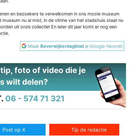
taan.
penen en bezoekers te verwelkomen in ons mooie museum
museum nu al mist, in de vitrine van het stadshuis staat nu
orden uit onze collectie! En later dit jaar komt er nog een
ctie.
Maak
Beverwijkerdagblad
je Google-favoriet
ip, foto of video die je
s wilt delen?
.
06 - 574 71 321
Post op X
Tip de redactie