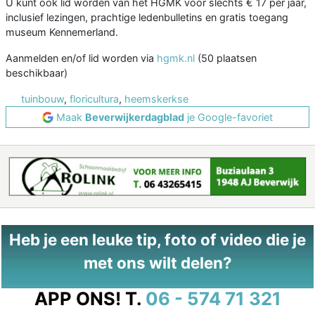
U kunt ook lid worden van het HGMK voor slechts € 17 per jaar,
inclusief lezingen, prachtige ledenbulletins en gratis toegang
museum Kennemerland.
Aanmelden en/of lid worden via
hgmk.nl
(50 plaatsen
beschikbaar)
tuinbouw
,
floricultura
,
heemskerkse
Maak
Beverwijkerdagblad
je Google-favoriet
Heb je een leuke tip, foto of video die je
met ons wilt delen?
APP ONS!
T.
06 - 574 71 321