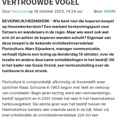
VERTROUWDE VOGEL
Door
Redactie
op
16 oktober 2023, 14:24 uur
Bron:
HGMK
BEVERWIJK/HEEMSKERK - Wie kent niet die koperen koepel
op Heemskerkerduin? Een markant herkenningspunt voor
fietsers en wandelaars in de regio. Maar wie weet ook wat
erin zit en achter de koperen wanden schuilt? Eigenaar van
deze koepel is de bekende orchideeënveredelaar
Floricultura. Marc Eijsackers, manager communicatie,
verhaalt tijdens een lezing op donderdag 19 oktober, over de
locatie en andere duurzame ontwikkelingen in het bedrijf. Dit
in het kader van Goeie Grond, een tentoonstelling over de
tuinbouw in deze streek.
Floricultura is oorspronkelijk afkomstig uit Assendelft waar
oprichter Klaas Schoone in 1963 begon met teelt en verkoop
van orchideeën. Begin jaren tachtig werd een vermeerderings-
bedrijf opgericht en in 2001 streek het neer in het Heemskerkse
tuinbouwgebied. Die eerste jaren was het bedrijf tussen de
Heemskerkse tuinders een vreemde eend in de bijt. Maar vrij
snel ontwikkelde de orchideeënveredelaar zich tot een