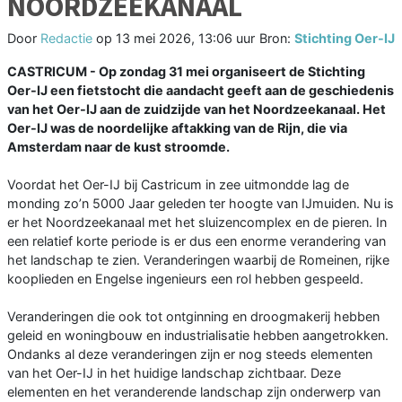
NOORDZEEKANAAL
Door
Redactie
op
13 mei 2026, 13:06 uur
Bron:
Stichting Oer-IJ
CASTRICUM - Op zondag 31 mei organiseert de Stichting
Oer-IJ een fietstocht die aandacht geeft aan de geschiedenis
van het Oer-IJ aan de zuidzijde van het Noordzeekanaal. Het
Oer-IJ was de noordelijke aftakking van de Rijn, die via
Amsterdam naar de kust stroomde.
Voordat het Oer-IJ bij Castricum in zee uitmondde lag de
monding zo’n 5000 Jaar geleden ter hoogte van IJmuiden. Nu is
er het Noordzeekanaal met het sluizencomplex en de pieren. In
een relatief korte periode is er dus een enorme verandering van
het landschap te zien. Veranderingen waarbij de Romeinen, rijke
kooplieden en Engelse ingenieurs een rol hebben gespeeld.
Veranderingen die ook tot ontginning en droogmakerij hebben
geleid en woningbouw en industrialisatie hebben aangetrokken.
Ondanks al deze veranderingen zijn er nog steeds elementen
van het Oer-IJ in het huidige landschap zichtbaar. Deze
elementen en het veranderende landschap zijn onderwerp van