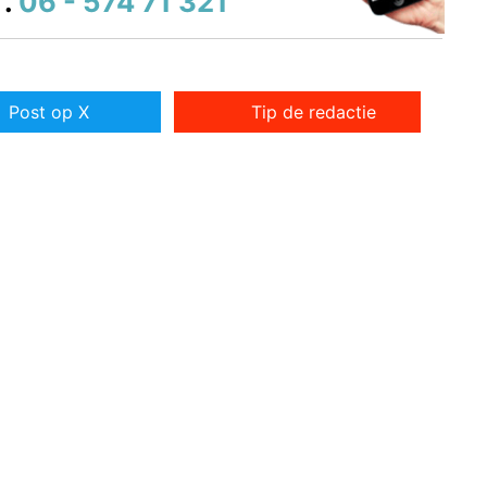
.
06 - 574 71 321
Post op X
Tip de redactie