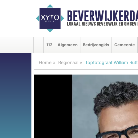
BEVERWIJKERD
lokaal nieuws beverwijk en omgevi
112
Algemeen
Bedrijvengids
Gemeente
Home
Regionaal
Topfotograaf William Rutt