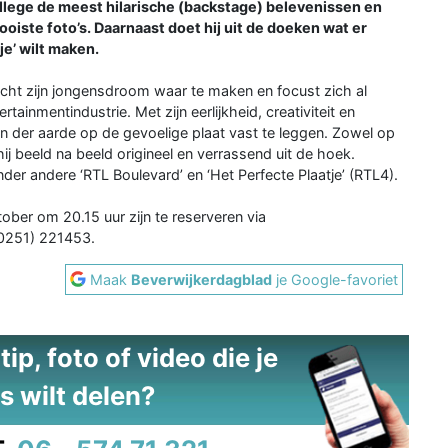
rcollege de meest hilarische (backstage) belevenissen en
oiste foto’s. Daarnaast doet hij uit de doeken wat er
tje’ wilt maken.
acht zijn jongensdroom waar te maken en focust zich al
tainmentindustrie. Met zijn eerlijkheid, creativiteit en
en der aarde op de gevoelige plaat vast te leggen. Zowel op
 hij beeld na beeld origineel en verrassend uit de hoek.
nder andere ‘RTL Boulevard’ en ‘Het Perfecte Plaatje’ (RTL4).
ober om 20.15 uur zijn te reserveren via
(0251) 221453.
Maak
Beverwijkerdagblad
je Google-favoriet
ip, foto of video die je
s wilt delen?