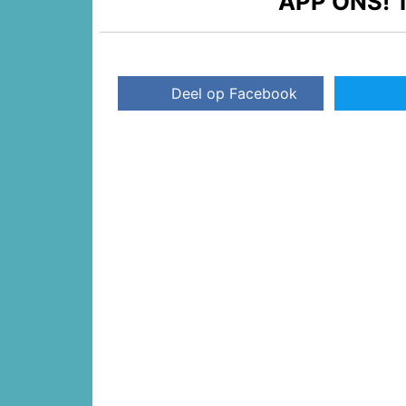
APP ONS!
T
Deel op Facebook