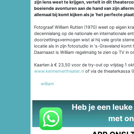
zijn lens weet te krijgen, vertelt in dit theate
boeiende avonturen aan de hand van zijn allermo
allemaal bij komt kijken als je ‘het perfecte plaa
Fotograaf William Rutten (1970) weet op eigen kr
decennialang op de nationale en internationale enter
doorzettingsvermogen wist al hij vele grote sterr
locatie als in zijn fotostudio in ‘s-Graveland komt
Daarnaast is William regelmatig te zien op TV in o
Kaarten à € 23,50 voor de try-out op vrijdag 1 okt
www.kennemertheater.nl
of via de theaterkassa 
william
Heb je een leuke t
met on