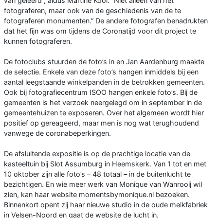
van geleerd”, aldus Martine Kool. “Niet alleen van het
fotograferen, maar ook van de geschiedenis van de te
fotograferen monumenten.” De andere fotografen benadrukten
dat het fijn was om tijdens de Coronatijd voor dit project te
kunnen fotograferen.
De fotoclubs stuurden de foto’s in en Jan Aardenburg maakte
de selectie. Enkele van deze foto’s hangen inmiddels bij een
aantal leegstaande winkelpanden in de betrokken gemeenten.
Ook bij fotografiecentrum ISOO hangen enkele foto’s. Bij de
gemeenten is het verzoek neergelegd om in september in de
gemeentehuizen te exposeren. Over het algemeen wordt hier
positief op gereageerd, maar men is nog wat terughoudend
vanwege de coronabeperkingen.
De afsluitende expositie is op de prachtige locatie van de
kasteeltuin bij Slot Assumburg in Heemskerk. Van 1 tot en met
10 oktober zijn alle foto’s – 48 totaal – in de buitenlucht te
bezichtigen. En wie meer werk van Monique van Wanrooij wil
zien, kan haar website momentsbymonique.nl bezoeken.
Binnenkort opent zij haar nieuwe studio in de oude melkfabriek
in Velsen-Noord en gaat de website de lucht in.