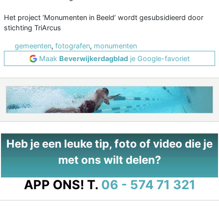
Het project ‘Monumenten in Beeld’ wordt gesubsidieerd door
stichting TriArcus
gemeenten
,
fotografen
,
monumenten
Maak
Beverwijkerdagblad
je Google-favoriet
Heb je een leuke tip, foto of video die je
met ons wilt delen?
APP ONS!
T.
06 - 574 71 321