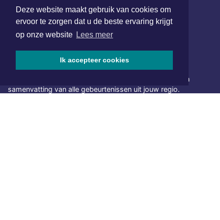
www.xyto.nl
Deze website maakt gebruik van cookies om
ervoor te zorgen dat u de beste ervaring krijgt
SOCIAL MEDIA
op onze website
Lees meer
Ik accepteer cookies
NIEUWSBRIEF AANMELDEN
Schrijf je in voor onze nieuwsbrief en krijg wekelijks een
samenvatting van alle gebeurtenissen uit jouw regio.
Aanmelden
ONLINE DAGBLADEN