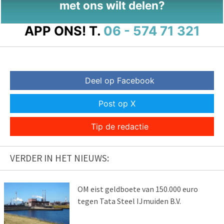
met ons wilt delen?
APP ONS!
T.
06 - 574 71 321
Deel op Facebook
Post op X
Tip de redactie
VERDER IN HET NIEUWS:
OM eist geldboete van 150.000 euro
tegen Tata Steel IJmuiden B.V.