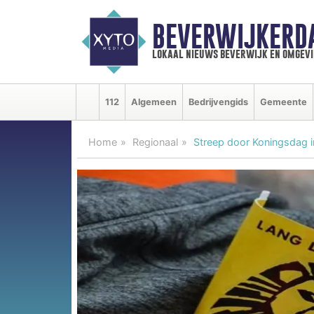
BEVERWIJKERD
lokaal nieuws beverwijk en omgevi
112
Algemeen
Bedrijvengids
Gemeente
Home
Regionaal
Streep door Koningsdag i