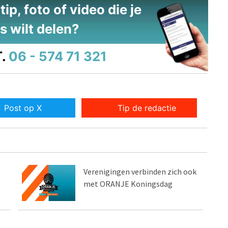
ip, foto of video die je
s wilt delen?
.
06 - 574 71 321
Post op X
Tip de redactie
Verenigingen verbinden zich ook
met ORANJE Koningsdag