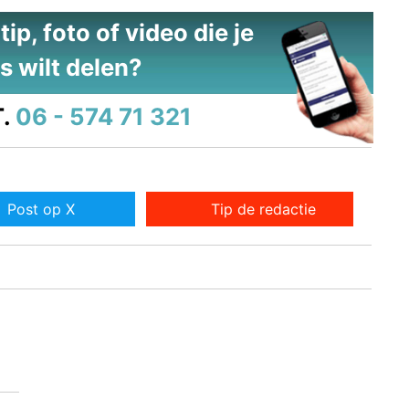
ip, foto of video die je
s wilt delen?
.
06 - 574 71 321
Post op X
Tip de redactie