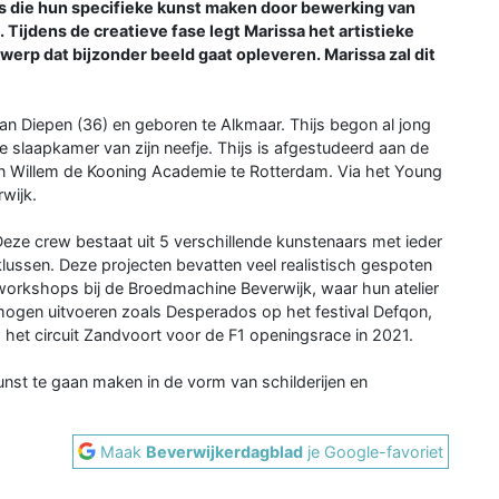
rs die hun specifieke kunst maken door bewerking van
. Tijdens de creatieve fase legt Marissa het artistieke
werp dat bijzonder beeld gaat opleveren. Marissa zal dit
s van Diepen (36) en geboren te Alkmaar. Thijs begon al jong
de slaapkamer van zijn neefje. Thijs is afgestudeerd aan de
n Willem de Kooning Academie te Rotterdam. Via het Young
rwijk.
. Deze crew bestaat uit 5 verschillende kunstenaars met ieder
 klussen. Deze projecten bevatten veel realistisch gespoten
 workshops bij de Broedmachine Beverwijk, waar hun atelier
mogen uitvoeren zoals Desperados op het festival Defqon,
 het circuit Zandvoort voor de F1 openingsrace in 2021.
kunst te gaan maken in de vorm van schilderijen en
Maak
Beverwijkerdagblad
je Google-favoriet