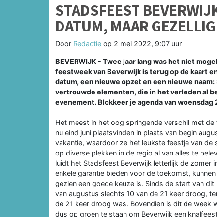
STADSFEEST BEVERWIJK
DATUM, MAAR GEZELLIG
Door
Redactie
op
2 mei 2022, 9:07 uur
BEVERWIJK - Twee jaar lang was het niet mogelij
feestweek van Beverwijk is terug op de kaart e
datum, een nieuwe opzet en een nieuwe naam: S
vertrouwde elementen, die in het verleden al be
evenement. Blokkeer je agenda van woensdag 22 
Het meest in het oog springende verschil met de tr
nu eind juni plaatsvinden in plaats van begin aug
vakantie, waardoor ze het leukste feestje van de
op diverse plekken in de regio al van alles te bel
luidt het Stadsfeest Beverwijk letterlijk de zome
enkele garantie bieden voor de toekomst, kunnen 
gezien een goede keuze is. Sinds de start van di
van augustus slechts 10 van de 21 keer droog, terw
de 21 keer droog was. Bovendien is dit de week waar
dus op groen te staan om Beverwijk een knalfeest 