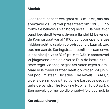
Muziek
Geen feest zonder een goed stuk muziek, dus dir
spektakel los. Brafoer presenteert om 19:00 uur op
muzikale belevenis van hoog niveau. De hele avo
band begeleidt tevens diverse (landelijk) bekend
de Koningstraat vanaf 19:00 uur doorlopend artie
middernacht wisselen de optredens elkaar af, zoda
podium aan de Koningstraat betreft een samenwe
is het hier tijd voor 'Geflipt' met DJ’s in samenw
Vrijdagavond draaien diverse DJ’s de beste hits u
deze regio. Zondag begint het vaten legen al om 
Maar er is meer! Brafoer heeft op vrijdag 24 juni 
het podium staan: Decades, The Ravels, GAAF!, S
tijdens de inmiddels traditionele barbecuewedstrij
geliefde bands: The Rocking Robins (16:00 uur), 
Een geweldige line-up die ongetwijfeld veel publie
Kortebaandraverij