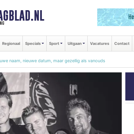
AGBLAD.NL
ng
Regionaal
Specials
Sport
Uitgaan
Vacatures
Contact
euwe naam, nieuwe datum, maar gezellig als vanouds