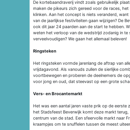
De kortebaandraverij vindt zoals gebruikelijk p
maken de pikeurs zich gereed voor de races, het 
klinken. Aan het concept is niets veranderd, wa
van de jaarlijkse festiviteiten gaan wijzigen? De 
ook dit jaar 24 paarden aan de start te hebben.
weten het verloop van de wedstrijd zodanig in te s
verveelvoudigen? We gaan het allemaal beleven!
Ringsteken
Het ringsteken vormde jarenlang de aftrap van alle
vrijdagavond. Als vanouds zullen de sierlijke co
voortbewegen en proberen de deelnemers de opg
voor jong en oud, dat steevast op een grote scha
Vers- en Brocantemarkt
Het was een aantal jaren vaste prik op de eerste
het Stadsfeest Beverwijk komt deze markt terug, 
centrum van de stad. Een sfeervolle markt naar Fr
kraampjes om te snuffelen tussen de meest uite