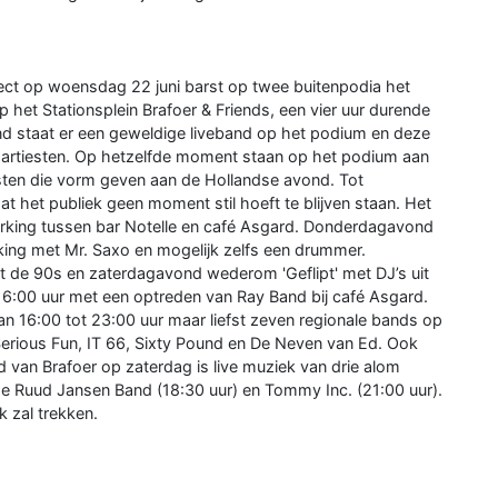
ect op woensdag 22 juni barst op twee buitenpodia het
 het Stationsplein Brafoer & Friends, een vier uur durende
nd staat er een geweldige liveband op het podium en deze
e artiesten. Op hetzelfde moment staan op het podium aan
sten die vorm geven aan de Hollandse avond. Tot
t het publiek geen moment stil hoeft te blijven staan. Het
rking tussen bar Notelle en café Asgard. Donderdagavond
erking met Mr. Saxo en mogelijk zelfs een drummer.
it de 90s en zaterdagavond wederom 'Geflipt' met DJ’s uit
16:00 uur met een optreden van Ray Band bij café Asgard.
van 16:00 tot 23:00 uur maar liefst zeven regionale bands op
erious Fun, IT 66, Sixty Pound en De Neven van Ed. Ook
d van Brafoer op zaterdag is live muziek van drie alom
de Ruud Jansen Band (18:30 uur) en Tommy Inc. (21:00 uur).
k zal trekken.