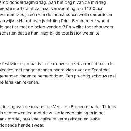
laats op donderdagmiddag. Aan het begin van de middag
eerste startschot zal naar verwachting om 14:00 uur
nt waarom zou je één van de meest succesvolle onderdelen
Beverwijkse Harddraverijstichting Prins Bernhard verwacht
 Wie gaat er met de beker vandoor? En welke toeschouwers
chatten dat ze hun inleg bij de totalisator weten te
 festiviteiten, maar is in de nieuwe opzet verhuisd naar de
mbinaties met aangespannen paard zich over de Zeestraat
ehangen ringen te bemachtigen. Een prachtig schouwspel
re fans kan rekenen.
 zaterdag van de maand: de Vers- en Brocantemarkt. Tijdens
in samenwerking met de winkeliersverenigingen in het
ans model, met veel culinaire verrassingen en leuke
enlopende handelswaar.