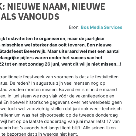
: NIEUWE NAAM, NIEUWE
 ALS VANOUDS
Bron:
Bos Media Services
k festiviteiten te organiseren, maar de jaarlijkse
n misschien wel sterker dan ooit tevoren. Een nieuwe
tadsfeest Beverwijk. Maar uiteraard wel met een aantal
langrijke pijlers waren onder het succes van het
tot en met zondag 26 juni, want dit wil je niet missen…!
aditionele feestweek van voorheen is dat alle festiviteiten
ustus. De reden? In augustus zijn veel mensen nog op
 stad zouden moeten missen. Bovendien is er in die maand
even. In juni staan we nog vlak vóór de vakantieperiode en
r in! En hoewel historische gegevens over het weerbeeld geen
we toch wel voorzichtig stellen dat juni ook weer-technisch
t millennium was het bijvoorbeeld op de tweede donderdag
ijl het op de laatste donderdag van juni maar liefst 17 van
in het ’s avonds het langst licht blijft! Alle seinen lijken
te bezorgen dat zijn weerga niet kent.