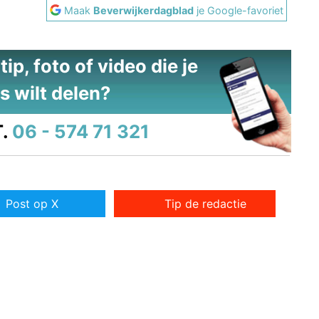
Maak
Beverwijkerdagblad
je Google-favoriet
ip, foto of video die je
s wilt delen?
.
06 - 574 71 321
Post op X
Tip de redactie