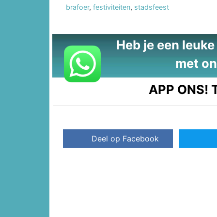
brafoer
,
festiviteiten
,
stadsfeest
Heb je een leuke t
met on
APP ONS!
T
Deel op Facebook