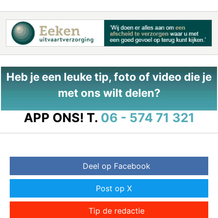
Heb je een leuke tip, foto of video die je
met ons wilt delen?
APP ONS!
T.
06 - 574 71 321
Deel op Facebook
Post op X
Tip de redactie