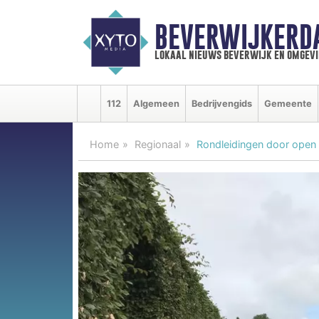
BEVERWIJKERD
lokaal nieuws beverwijk en omgevi
112
Algemeen
Bedrijvengids
Gemeente
Home
Regionaal
Rondleidingen door ope