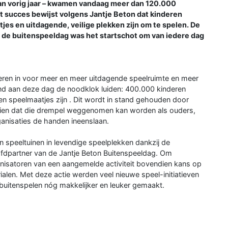
 dan vorig jaar – kwamen vandaag meer dan 120.000
t succes bewijst volgens Jantje Beton dat kinderen
tjes en uitdagende, veilige plekken zijn om te spelen. De
n: de buitenspeeldag was het startschot om van iedere dag
eren in voor meer en meer uitdagende speelruimte en meer
nd aan deze dag de noodklok luiden: 400.000 kinderen
geen speelmaatjes zijn . Dit wordt in stand gehouden door
 zien dat die drempel weggenomen kan worden als ouders,
anisaties de handen ineenslaan.
n speeltuinen in levendige speelplekken dankzij de
ofdpartner van de Jantje Beton Buitenspeeldag. Om
ganisatoren van een aangemelde activiteit bovendien kans op
alen. Met deze actie werden veel nieuwe speel-initiatieven
uitenspelen nóg makkelijker en leuker gemaakt.