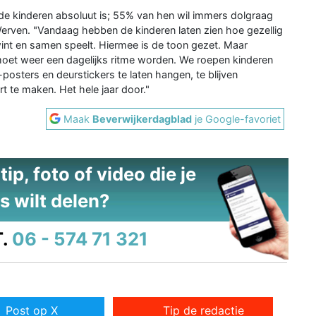
ij de kinderen absoluut is; 55% van hen wil immers dolgraag
erven. "Vandaag hebben de kinderen laten zien hoe gezellig
rwint en samen speelt. Hiermee is de toon gezet. Maar
 moet weer een dagelijks ritme worden. We roepen kinderen
posters en deurstickers te laten hangen, te blijven
t te maken. Het hele jaar door."
Maak
Beverwijkerdagblad
je Google-favoriet
ip, foto of video die je
s wilt delen?
.
06 - 574 71 321
Post op X
Tip de redactie