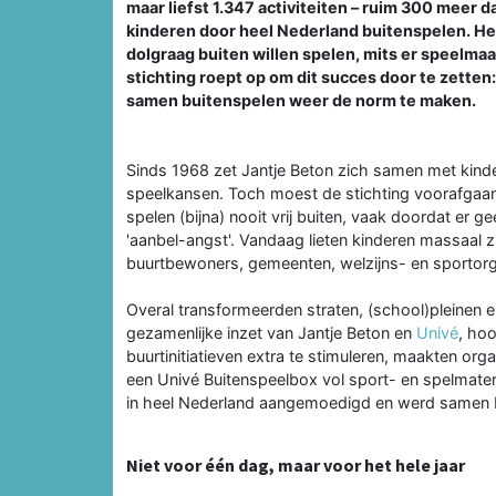
maar liefst 1.347 activiteiten – ruim 300 meer
kinderen door heel Nederland buitenspelen. He
dolgraag buiten willen spelen, mits er speelmaa
stichting roept op om dit succes door te zette
samen buitenspelen weer de norm te maken.
Sinds 1968 zet Jantje Beton zich samen met kind
speelkansen. Toch moest de stichting voorafgaa
spelen (bijna) nooit vrij buiten, vaak doordat er 
'aanbel-angst'. Vandaag lieten kinderen massaal
buurtbewoners, gemeenten, welzijns- en sportorg
Overal transformeerden straten, (school)pleinen e
gezamenlijke inzet van Jantje Beton en
Univé
, ho
buurtinitiatieven extra te stimuleren, maakten or
een Univé Buitenspeelbox vol sport- en spelmateri
in heel Nederland aangemoedigd en werd samen b
Niet voor één dag, maar voor het hele jaar