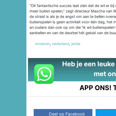
"Dit fantastische succes laat zien dat de wil er b
meer buiten spelen," zegt directeur Mascha van W
de straat is als je de angst om aan te bellen ove
buitenspelen is geen activiteit voor één dag, het
en ouders dan ook op om die 'Ik wil buitenspelen'-
aanbellen en van de deurbel hét geluid van de buur
kinderen
,
nederland
,
jantje
Heb je een leuke t
met on
APP ONS!
T
Deel op Facebook