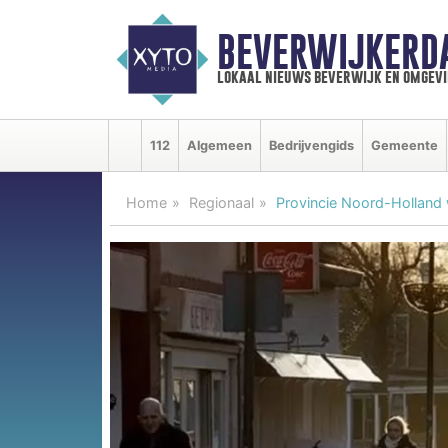
BEVERWIJKERD
lokaal nieuws beverwijk en omgevi
112
Algemeen
Bedrijvengids
Gemeente
Home
Regionaal
Provincie Noord-Holland w