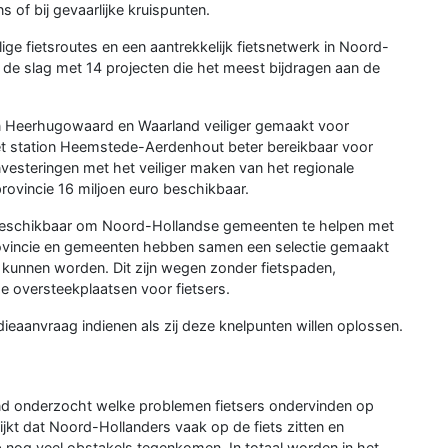
ns of bij gevaarlijke kruispunten.
lige fietsroutes en een aantrekkelijk fietsnetwerk in Noord-
 de slag met 14 projecten die het meest bijdragen aan de
en Heerhugowaard en Waarland veiliger gemaakt voor
et station Heemstede-Aerdenhout beter bereikbaar voor
investeringen met het veiliger maken van het regionale
provincie 16 miljoen euro beschikbaar.
ro beschikbaar om Noord-Hollandse gemeenten te helpen met
rovincie en gemeenten hebben samen een selectie gemaakt
 kunnen worden. Dit zijn wegen zonder fietspaden,
e oversteekplaatsen voor fietsers.
aanvraag indienen als zij deze knelpunten willen oplossen.
ond onderzocht welke problemen fietsers ondervinden op
lijkt dat Noord-Hollanders vaak op de fiets zitten en
 nog veel obstakels tegenkomen. In totaal worden in het