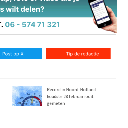
s wilt delen?
.
06 - 574 71 321
Post op X
Tip de redactie
Record in Noord-Holland:
koudste 28 februari ooit
gemeten