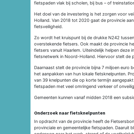
fietspaden vlak bij scholen, bij bus – of treinstatio
Het doel van de investering is het zorgen voor vei
Holland. Van 2018 tot 2020 gaat de provincie aan
fietsveiligheid.
Zo wordt het kruispunt bij de drukke N242 tuss
overstekende fietsers. Ook maakt de provincie h
fietsers vanuit Haarlem. Uiteindelijk helpen deze 
fietsnetwerk in Noord-Holland. Hiervoor stelt de 
Daarnaast stelt de provincie bijna 7 miljoen eu
het aanpakken van hun lokale fietsknelpunten. P
van 39 knelpunten die op korte termijn aangepakt
fietspaden met veel omringend verkeer of onveilig
Gemeenten kunnen vanaf midden 2018 een subsidie
Onderzoek naar fietsknelpunten
In opdracht van de provincie heeft de Fietsersb
provinciale en gemeentelijke fietspaden. Daaruit b
onderweg naar het werk, strand of de voetbalclub