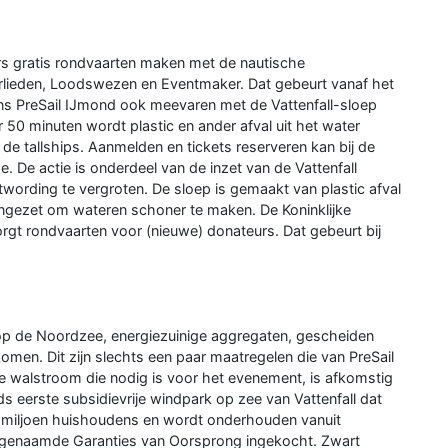
rs gratis rondvaarten maken met de nautische
erlieden, Loodswezen en Eventmaker. Dat gebeurt vanaf het
ns PreSail IJmond ook meevaren met de Vattenfall-sloep
 50 minuten wordt plastic en ander afval uit het water
 de tallships. Aanmelden en tickets reserveren kan bij de
. De actie is onderdeel van de inzet van de Vattenfall
wording te vergroten. De sloep is gemaakt van plastic afval
ingezet om wateren schoner te maken. De Koninklijke
t rondvaarten voor (nieuwe) donateurs. Dat gebeurt bij
 de Noordzee, energiezuinige aggregaten, gescheiden
omen. Dit zijn slechts een paar maatregelen die van PreSail
e walstroom die nodig is voor het evenement, is afkomstig
s eerste subsidievrije windpark op zee van Vattenfall dat
 miljoen huishoudens en wordt onderhouden vanuit
genaamde Garanties van Oorsprong ingekocht. Zwart