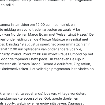
n sail.nl.
gramma in IJmuiden om 12.00 uur met muziek en
 de middag en avond treden artiesten op zoals Mike
rick van Norden en Marco Edam met ‘Velsen zingt Hazes’. De
len’ onder leiding van de 4Tuoze Matroze en eindigt met
er. Dinsdag 19 augustus speelt het programma zich af in
 vanaf 12.00 uur optredens van onder andere Sparkle,
en Sixty Pound. Rond 22.00 uur wordt PreSail IJmond op het
n door de topband Chef’Special. In zeehaven De Pijp in
esten als Barbara Droog, Gerard Alderliefste, Zingsation,
inderactiviteiten. Het volledige programma is te vinden op
g kramen met (tweedehands) boeken, vintage vondsten,
 en handgemaakte accessoires. Ook goede doelen en
ls sport-, welzijns- en energie-initiatieven. Daarnaast