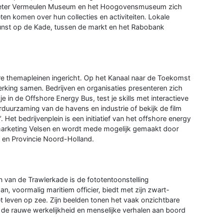
Pieter Vermeulen Museum en het Hoogovensmuseum zich
en komen over hun collecties en activiteiten. Lokale
Kunst op de Kade, tussen de markt en het Rabobank
re themapleinen ingericht. Op het Kanaal naar de Toekomst
king samen. Bedrijven en organisaties presenteren zich
je in de Offshore Energy Bus, test je skills met interactieve
rduurzaming van de havens en industrie of bekijk de film
et bedrijvenplein is een initiatief van het offshore energy
rketing Velsen en wordt mede mogelijk gemaakt door
 en Provincie Noord-Holland.
 van de Trawlerkade is de fototentoonstelling
n, voormalig maritiem officier, biedt met zijn zwart-
et leven op zee. Zijn beelden tonen het vaak onzichtbare
 de rauwe werkelijkheid en menselijke verhalen aan boord