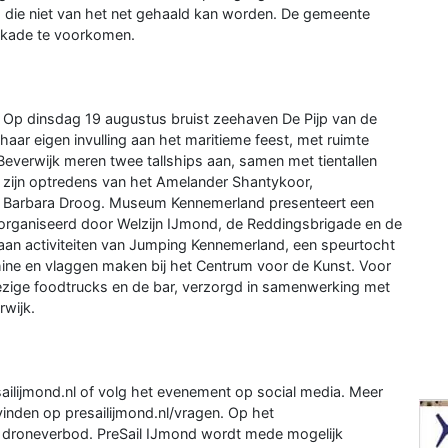
 die niet van het net gehaald kan worden. De gemeente
e kade te voorkomen.
. Op dinsdag 19 augustus bruist zeehaven De Pijp van de
 haar eigen invulling aan het maritieme feest, met ruimte
 Beverwijk meren twee tallships aan, samen met tientallen
 zijn optredens van het Amelander Shantykoor,
es Barbara Droog. Museum Kennemerland presenteert een
 georganiseerd door Welzijn IJmond, de Reddingsbrigade en de
an activiteiten van Jumping Kennemerland, een speurtocht
e en vlaggen maken bij het Centrum voor de Kunst. Voor
ezige foodtrucks en de bar, verzorgd in samenwerking met
rwijk.
ailijmond.nl of volg het evenement op social media. Meer
 vinden op presailijmond.nl/vragen. Op het
n droneverbod. PreSail IJmond wordt mede mogelijk