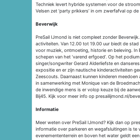
Techniek levert hybride systemen voor de stroom
Velsen zet ‘party prikkers’ in om zwerfafval op d
Beverwijk
PreSail IJmond is niet compleet zonder Beverwijk
activiteiten. Van 12.00 tot 19.00 uur biedt de stad
voor muziek, ontmoeting, historie en beleving. In
schepen van het ‘varend erfgoed’. Op het podium
singer/songwriter Gerard Alderliefste en danser
expositie en er zijn nautische kinderactiviteiten
Zeescouts. Daarnaast kunnen kinderen meedoen a
in samenwerking met Monique van de Broedmachin
de inwendige mens is er volop keuze bij de aanw
Bij45. Kijk voor meer info op presailijmond.nl/beve
Informatie
Meer weten over PreSail IJmond? Kijk dan op pres
informatie over parkeren en wegafsluitingen is te
evenemententerrein en boven het water geldt ee