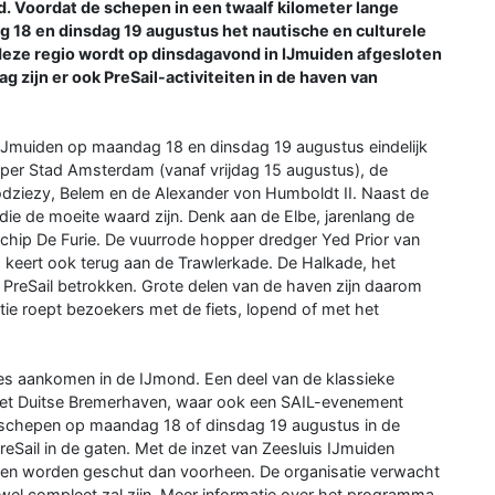
nd. Voordat de schepen in een twaalf kilometer lange
 18 en dinsdag 19 augustus het nautische en culturele
 deze regio wordt op dinsdagavond in IJmuiden afgesloten
g zijn er ook PreSail-activiteiten in de haven van
 IJmuiden op maandag 18 en dinsdag 19 augustus eindelijk
lipper Stad Amsterdam (vanaf vrijdag 15 augustus), de
odziezy, Belem en de Alexander von Humboldt II. Naast de
die de moeite waard zijn. Denk aan de Elbe, jarenlang de
schip De Furie. De vuurrode hopper dredger Yed Prior van
 keert ook terug aan de Trawlerkade. De Halkade, het
 PreSail betrokken. Grote delen van de haven zijn daarom
tie roept bezoekers met de fiets, lopend of met het
ies aankomen in de IJmond. Een deel van de klassieke
het Duitse Bremerhaven, waar ook een SAIL-evenement
 schepen op maandag 18 of dinsdag 19 augustus in de
eSail in de gaten. Met de inzet van Zeesluis IJmuiden
n worden geschut dan voorheen. De organisatie verwacht
wel compleet zal zijn. Meer informatie over het programma