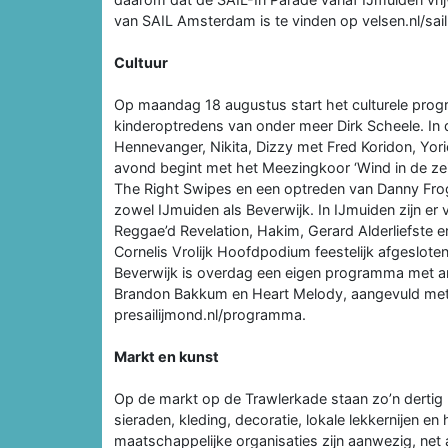
van SAIL Amsterdam is te vinden op velsen.nl/sail e
Cultuur
Op maandag 18 augustus start het culturele pro
kinderoptredens van onder meer Dirk Scheele. In
Hennevanger, Nikita, Dizzy met Fred Koridon, Yo
avond begint met het Meezingkoor ‘Wind in de zei
The Right Swipes en een optreden van Danny Frog
zowel IJmuiden als Beverwijk. In IJmuiden zijn er
Reggae’d Revelation, Hakim, Gerard Alderliefste 
Cornelis Vrolijk Hoofdpodium feestelijk afgeslote
Beverwijk is overdag een eigen programma met arti
Brandon Bakkum en Heart Melody, aangevuld met k
presailijmond.nl/programma.
Markt en kunst
Op de markt op de Trawlerkade staan zo’n derti
sieraden, kleding, decoratie, lokale lekkernijen
maatschappelijke organisaties zijn aanwezig, net a