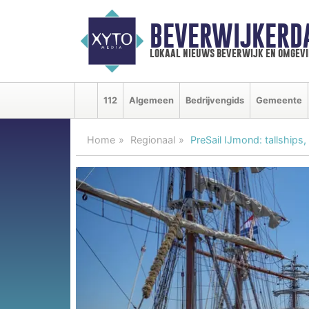
BEVERWIJKERD
lokaal nieuws beverwijk en omgevi
112
Algemeen
Bedrijvengids
Gemeente
Home
Regionaal
PreSail IJmond: tallships,