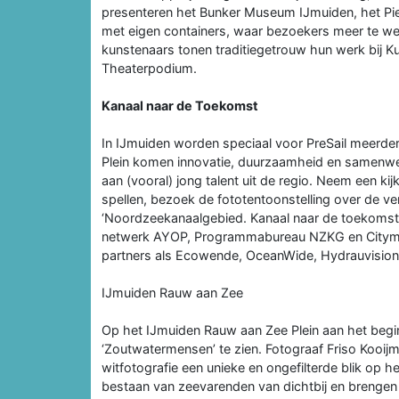
presenteren het Bunker Museum IJmuiden, het 
met eigen containers, waar bezoekers meer te wet
kunstenaars tonen traditiegetrouw hun werk bij 
Theaterpodium.
Kanaal naar de Toekomst
In IJmuiden worden speciaal voor PreSail meerde
Plein komen innovatie, duurzaamheid en samenwer
aan (vooral) jong talent uit de regio. Neem een kijk
spellen, bezoek de fototentoonstelling over de ve
‘Noordzeekanaalgebied. Kanaal naar de toekomst’. H
netwerk AYOP, Programmabureau NZKG en Cityma
partners als Ecowende, OceanWide, Hydrauvision
IJmuiden Rauw aan Zee
Op het IJmuiden Rauw aan Zee Plein aan het begin
‘Zoutwatermensen’ te zien. Fotograaf Friso Kooijma
witfotografie een unieke en ongefilterde blik op h
bestaan van zeevarenden van dichtbij en brengen