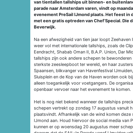
van tientallen tallships uit binnen- en buitenla
parade naar Amsterdam varen, vindt op maandag
evenement PreSail IJmond plaats. Het feest in
met een gratis optreden van Chef’Special. Die da
Beverwijk.
Na een afwezigheid van tien jaar loopt Zeehaven
weer vol met internationale tallships, zoals de C
Eendracht, Shabab Oman II, B.A.P. Union, Dar Ml
tallships zijn ook andere schepen te bewonderen 
sterkste zeesleepboot ter wereld, en haar zuster
Spaansen, blikvanger van Havenfestival IJmuiden,
Sluisplein en de Kop van de Haven worden ook bij
alleen toegankelijk voor voetgangers. De organisa
openbaar vervoer naar het evenement te komen.
Het is nog niet bekend wanneer de tallships prec
schepen vertrekt op zondag 17 augustus vanuit 
plaatsvindt. Afhankelijk van de wind komen deze
IJmond aan. Houd hiervoor de social media van Pr
kunnen er op woensdag 20 augustus meer schepe
daarom dat de SAIL-In Parade vanaf IJmuiden vrij