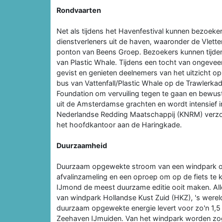
Rondvaarten
Net als tijdens het Havenfestival kunnen bezoeke
dienstverleners uit de haven, waaronder de Vlett
ponton van Beens Groep. Bezoekers kunnen tijde
van Plastic Whale. Tijdens een tocht van ongeveer
gevist en genieten deelnemers van het uitzicht op
bus van Vattenfall/Plastic Whale op de Trawlerkade
Foundation om vervuiling tegen te gaan en bewust
uit de Amsterdamse grachten en wordt intensief 
Nederlandse Redding Maatschappij (KNRM) verzorg
het hoofdkantoor aan de Haringkade.
Duurzaamheid
Duurzaam opgewekte stroom van een windpark op
afvalinzameling en een oproep om op de fiets te k
IJmond de meest duurzame editie ooit maken. All
van windpark Hollandse Kust Zuid (HKZ), 's wereld
duurzaam opgewekte energie levert voor zo'n 1,5
Zeehaven IJmuiden. Van het windpark worden zo