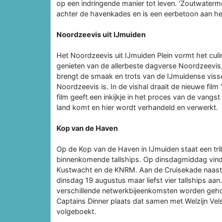
op een indringende manier tot leven. ‘Zoutwaterme
achter de havenkades en is een eerbetoon aan hen
Noordzeevis uit IJmuiden
Het Noordzeevis uit IJmuiden Plein vormt het culi
genieten van de allerbeste dagverse Noordzeevis, 
brengt de smaak en trots van de IJmuidense visser
Noordzeevis is. In de vishal draait de nieuwe fil
film geeft een inkijkje in het proces van de vangs
land komt en hier wordt verhandeld en verwerkt.
Kop van de Haven
Op de Kop van de Haven in IJmuiden staat een tr
binnenkomende tallships. Op dinsdagmiddag vindt
Kustwacht en de KNRM. Aan de Cruisekade naast d
dinsdag 19 augustus maar liefst vier tallships aa
verschillende netwerkbijeenkomsten worden geho
Captains Dinner plaats dat samen met Welzijn Vels
volgeboekt.