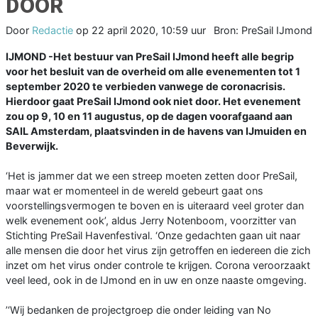
DOOR
Door
Redactie
op
22 april 2020, 10:59 uur
Bron: PreSail IJmond
IJMOND -Het bestuur van PreSail IJmond heeft alle begrip
voor het besluit van de overheid om alle evenementen tot 1
september 2020 te verbieden vanwege de coronacrisis.
Hierdoor gaat PreSail IJmond ook niet door. Het evenement
zou op 9, 10 en 11 augustus, op de dagen voorafgaand aan
SAIL Amsterdam, plaatsvinden in de havens van IJmuiden en
Beverwijk.
‘Het is jammer dat we een streep moeten zetten door PreSail,
maar wat er momenteel in de wereld gebeurt gaat ons
voorstellingsvermogen te boven en is uiteraard veel groter dan
welk evenement ook’, aldus Jerry Notenboom, voorzitter van
Stichting PreSail Havenfestival. ‘Onze gedachten gaan uit naar
alle mensen die door het virus zijn getroffen en iedereen die zich
inzet om het virus onder controle te krijgen. Corona veroorzaakt
veel leed, ook in de IJmond en in uw en onze naaste omgeving.
’‘Wij bedanken de projectgroep die onder leiding van No