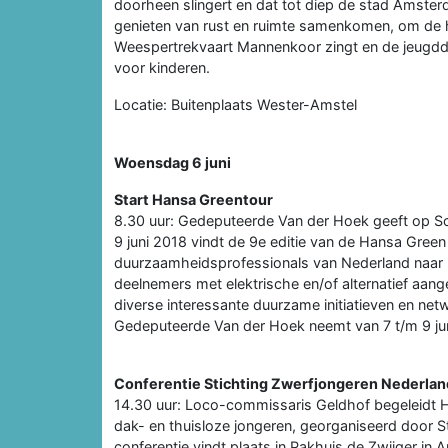
doorheen slingert en dat tot diep de stad Amster
genieten van rust en ruimte samenkomen, om de hoek
Weespertrekvaart Mannenkoor zingt en de jeugddan
voor kinderen.
Locatie: Buitenplaats Wester-Amstel
Woensdag 6 juni
Start Hansa Greentour
8.30 uur: Gedeputeerde Van der Hoek geeft op Sc
9 juni 2018 vindt de 9e editie van de Hansa Green 
duurzaamheidsprofessionals van Nederland naar D
deelnemers met elektrische en/of alternatief aang
diverse interessante duurzame initiatieven en ne
Gedeputeerde Van der Hoek neemt van 7 t/m 9 juni
Conferentie Stichting Zwerfjongeren Nederlan
14.30 uur: Loco-commissaris Geldhof begeleidt H
dak- en thuisloze jongeren, georganiseerd door 
conferentie vindt plaats in Pakhuis de Zwijger in