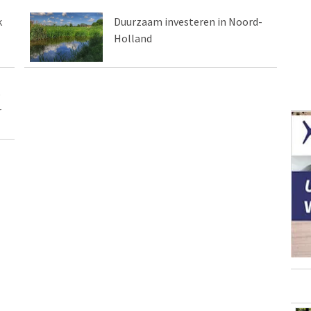
k
Duurzaam investeren in Noord-
Holland
p
r