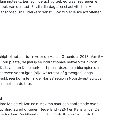
dam insteekt. Een schilderachtig gebied waar recreëren en
 van de stad. Er zijn die dag allerlei activiteiten. Het
sgroep uit Ouderkerk danst. Ook zijn er leuke activiteiten
hiphol het startsein voor de Hansa Greentour 2018. Van 5 –
Tour plaats, de jaarlijkse internationale netwerktour voor
uitsland en Denemarken. Tijdens deze 9e editie rijden de
edreven voertuigen (bijv. waterstof of groengas) langs
twerkbijeenkomsten in de ‘Hansa’ regio in Noordwest Europa.
 deel aan de tour.
d
are Majesteit Koningin Máxima naar een conferentie over
Stichting Zwerfjongeren Nederland (SZN) en Kansfonds. De
 Amsterdam. De bijeenkomst heeft als thema ‘breng de basis