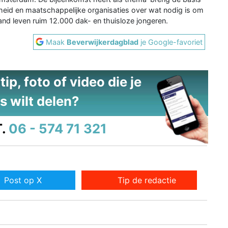
rheid en maatschappelijke organisaties over wat nodig is om
and leven ruim 12.000 dak- en thuisloze jongeren.
Maak
Beverwijkerdagblad
je Google-favoriet
ip, foto of video die je
s wilt delen?
.
06 - 574 71 321
Post op X
Tip de redactie