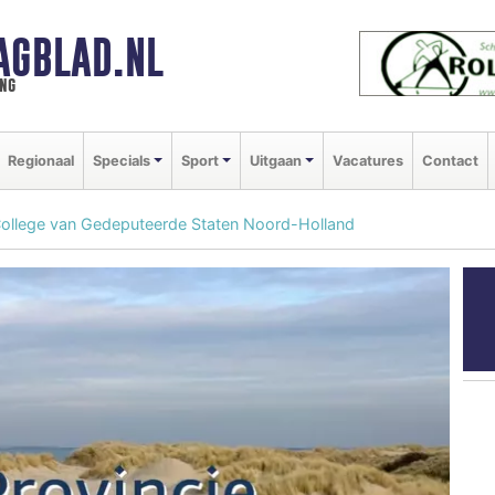
AGBLAD.NL
ng
Regionaal
Specials
Sport
Uitgaan
Vacatures
Contact
ollege van Gedeputeerde Staten Noord-Holland