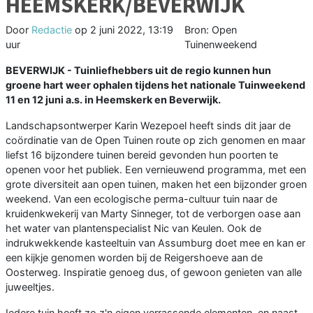
HEEMSKERK/BEVERWIJK
Door
Redactie
op
2 juni 2022, 13:19
Bron: Open
uur
Tuinenweekend
BEVERWIJK - Tuinliefhebbers uit de regio kunnen hun
groene hart weer ophalen tijdens het nationale Tuinweekend
11 en 12 juni a.s. in Heemskerk en Beverwijk.
Landschapsontwerper Karin Wezepoel heeft sinds dit jaar de
coördinatie van de Open Tuinen route op zich genomen en maar
liefst 16 bijzondere tuinen bereid gevonden hun poorten te
openen voor het publiek. Een vernieuwend programma, met een
grote diversiteit aan open tuinen, maken het een bijzonder groen
weekend. Van een ecologische perma-cultuur tuin naar de
kruidenkwekerij van Marty Sinneger, tot de verborgen oase aan
het water van plantenspecialist Nic van Keulen. Ook de
indrukwekkende kasteeltuin van Assumburg doet mee en kan er
een kijkje genomen worden bij de Reigershoeve aan de
Oosterweg. Inspiratie genoeg dus, of gewoon genieten van alle
juweeltjes.
Iedere tuin heeft zo z'n eigen verrassende elementen, en naast