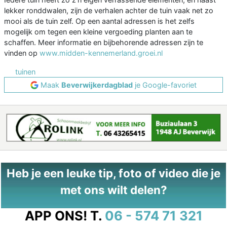
lekker ronddwalen, zijn de verhalen achter de tuin vaak net zo
mooi als de tuin zelf. Op een aantal adressen is het zelfs
mogelijk om tegen een kleine vergoeding planten aan te
schaffen. Meer informatie en bijbehorende adressen zijn te
vinden op
www.midden-kennemerland.groei.nl
tuinen
Maak
Beverwijkerdagblad
je Google-favoriet
Heb je een leuke tip, foto of video die je
met ons wilt delen?
APP ONS!
T.
06 - 574 71 321