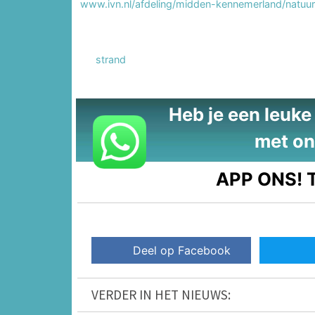
www.ivn.nl/afdeling/midden-kennemerland/natuura
strand
Heb je een leuke t
met on
APP ONS!
T
Deel op Facebook
VERDER IN HET NIEUWS: