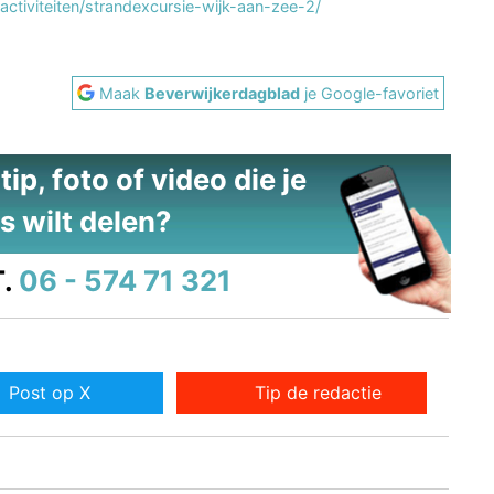
ctiviteiten/strandexcursie-wijk-aan-zee-2/
Maak
Beverwijkerdagblad
je Google-favoriet
ip, foto of video die je
s wilt delen?
.
06 - 574 71 321
Post op X
Tip de redactie