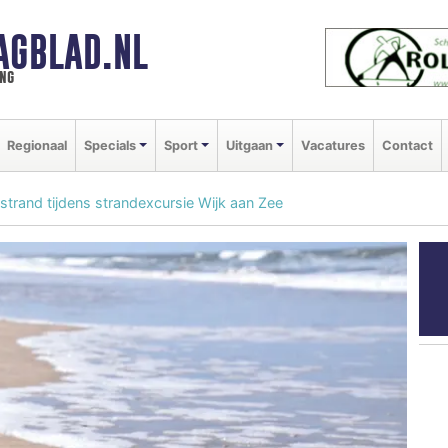
AGBLAD.NL
ng
Regionaal
Specials
Sport
Uitgaan
Vacatures
Contact
strand tijdens strandexcursie Wijk aan Zee