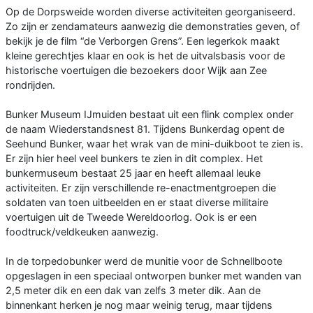
Op de Dorpsweide worden diverse activiteiten georganiseerd.
Zo zijn er zendamateurs aanwezig die demonstraties geven, of
bekijk je de film “de Verborgen Grens”. Een legerkok maakt
kleine gerechtjes klaar en ook is het de uitvalsbasis voor de
historische voertuigen die bezoekers door Wijk aan Zee
rondrijden.
Bunker Museum IJmuiden bestaat uit een flink complex onder
de naam Wiederstandsnest 81. Tijdens Bunkerdag opent de
Seehund Bunker, waar het wrak van de mini-duikboot te zien is.
Er zijn hier heel veel bunkers te zien in dit complex. Het
bunkermuseum bestaat 25 jaar en heeft allemaal leuke
activiteiten. Er zijn verschillende re-enactmentgroepen die
soldaten van toen uitbeelden en er staat diverse militaire
voertuigen uit de Tweede Wereldoorlog. Ook is er een
foodtruck/veldkeuken aanwezig.
In de torpedobunker werd de munitie voor de Schnellboote
opgeslagen in een speciaal ontworpen bunker met wanden van
2,5 meter dik en een dak van zelfs 3 meter dik. Aan de
binnenkant herken je nog maar weinig terug, maar tijdens