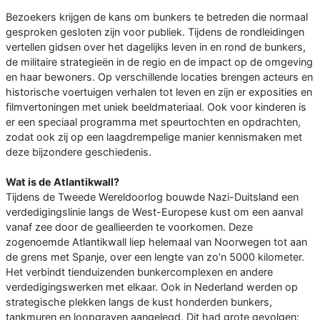
Bezoekers krijgen de kans om bunkers te betreden die normaal
gesproken gesloten zijn voor publiek. Tijdens de rondleidingen
vertellen gidsen over het dagelijks leven in en rond de bunkers,
de militaire strategieën in de regio en de impact op de omgeving
en haar bewoners. Op verschillende locaties brengen acteurs en
historische voertuigen verhalen tot leven en zijn er exposities en
filmvertoningen met uniek beeldmateriaal. Ook voor kinderen is
er een speciaal programma met speurtochten en opdrachten,
zodat ook zij op een laagdrempelige manier kennismaken met
deze bijzondere geschiedenis.
Wat is de Atlantikwall?
Tijdens de Tweede Wereldoorlog bouwde Nazi-Duitsland een
verdedigingslinie langs de West-Europese kust om een aanval
vanaf zee door de geallieerden te voorkomen. Deze
zogenoemde Atlantikwall liep helemaal van Noorwegen tot aan
de grens met Spanje, over een lengte van zo’n 5000 kilometer.
Het verbindt tienduizenden bunkercomplexen en andere
verdedigingswerken met elkaar. Ook in Nederland werden op
strategische plekken langs de kust honderden bunkers,
tankmuren en loopgraven aangelegd. Dit had grote gevolgen: