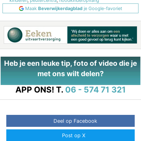
kinderen
,
peutercentra
,
noodkinderopvang
Maak
Beverwijkerdagblad
je Google-favoriet
Heb je een leuke tip, foto of video die je
met ons wilt delen?
APP ONS!
T.
06 - 574 71 321
Deel op Facebook
Post op X