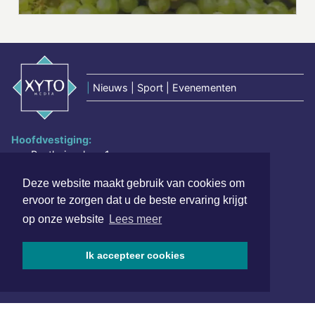
|
Nieuws | Sport | Evenementen
Hoofdvestiging:
van Benthuizenlaan 1
1701 BZ Heerhugowaard
Deze website maakt gebruik van cookies om
072 8200 600
ervoor te zorgen dat u de beste ervaring krijgt
redactie@xyto.nl
op onze website
Lees meer
www.xyto.nl
Ik accepteer cookies
SOCIAL MEDIA
NIEUWSBRIEF AANMELDEN