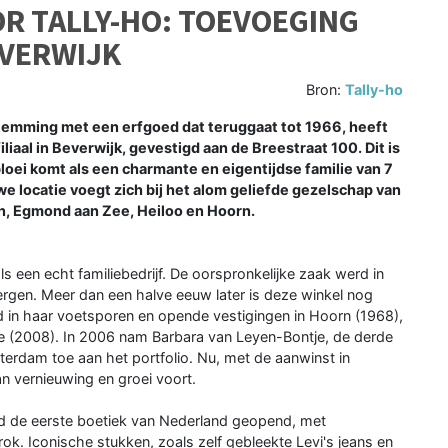
R TALLY-HO: TOEVOEGING
EVERWIJK
Bron:
Tally-ho
emming met een erfgoed dat teruggaat tot 1966, heeft
iaal in Beverwijk, gevestigd aan de Breestraat 100. Dit is
 bloei komt als een charmante en eigentijdse familie van 7
 locatie voegt zich bij het alom geliefde gezelschap van
n, Egmond aan Zee, Heiloo en Hoorn.
 een echt familiebedrijf. De oorspronkelijke zaak werd in
ergen. Meer dan een halve eeuw later is deze winkel nog
ad in haar voetsporen en opende vestigingen in Hoorn (1968),
e (2008). In 2006 nam Barbara van Leyen-Bontje, de derde
terdam toe aan het portfolio. Nu, met de aanwinst in
n vernieuwing en groei voort.
rd de eerste boetiek van Nederland geopend, met
k. Iconische stukken, zoals zelf gebleekte Levi's jeans en