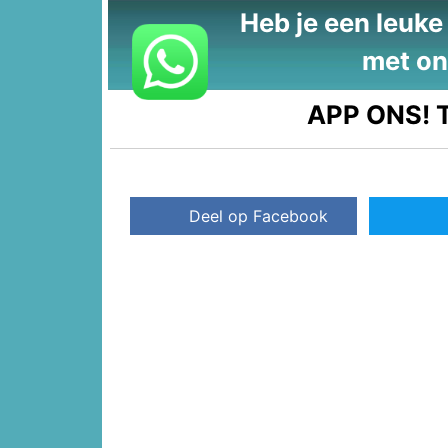
Heb je een leuke t
met on
APP ONS!
T
Deel op Facebook