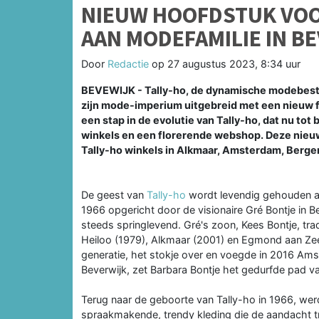
NIEUW HOOFDSTUK VOO
AAN MODEFAMILIE IN B
Door
Redactie
op
27 augustus 2023, 8:34 uur
BEVEWIJK - Tally-ho, de dynamische modebest
zijn mode-imperium uitgebreid met een nieuw fil
een stap in de evolutie van Tally-ho, dat nu tot
winkels en een florerende webshop. Deze nieuwe
Tally-ho winkels in Alkmaar, Amsterdam, Berge
De geest van
Tally-ho
wordt levendig gehouden als
1966 opgericht door de visionaire Gré Bontje in B
steeds springlevend. Gré's zoon, Kees Bontje, tr
Heiloo (1979), Alkmaar (2001) en Egmond aan Ze
generatie, het stokje over en voegde in 2016 Ams
Beverwijk, zet Barbara Bontje het gedurfde pad va
Terug naar de geboorte van Tally-ho in 1966, we
spraakmakende, trendy kleding die de aandacht tro