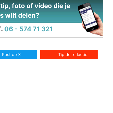
ip, foto of video die je
s wilt delen?
.
06 - 574 71 321
Post op X
Tip de redactie