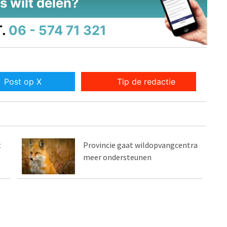
s wilt delen?
.
06 - 574 71 321
Post op X
Tip de redactie
t
Provincie gaat wildopvangcentra
meer ondersteunen