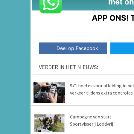
met on
APP ONS!
T
Deel op Facebook
VERDER IN HET NIEUWS:
971 boetes voor afleiding in he
verkeer tijdens extra controles
Campagne van start:
Sportvisserij Loodvrij