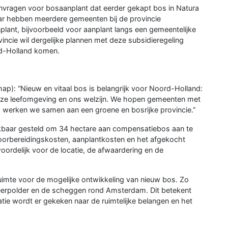
nvragen voor bosaanplant dat eerder gekapt bos in Natura
ar hebben meerdere gemeenten bij de provincie
lant, bijvoorbeeld voor aanplant langs een gemeentelijke
cie wil dergelijke plannen met deze subsidieregeling
rd-Holland komen.
): “Nieuw en vitaal bos is belangrijk voor Noord-Holland:
 onze leefomgeving en ons welzijn. We hopen gemeenten met
o werken we samen aan een groene en bosrijke provincie.”
hikbaar gesteld om 34 hectare aan compensatiebos aan te
 voorbereidingskosten, aanplantkosten en het afgekocht
oordelijk voor de locatie, de afwaardering en de
ruimte voor de mogelijke ontwikkeling van nieuw bos. Zo
eerpolder en de scheggen rond Amsterdam. Dit betekent
atie wordt er gekeken naar de ruimtelijke belangen en het