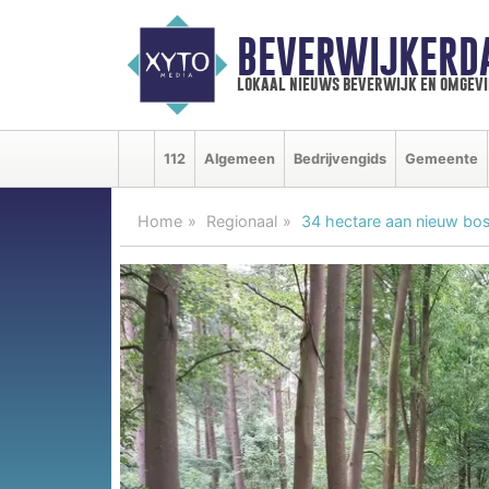
BEVERWIJKERD
lokaal nieuws beverwijk en omgevi
112
Algemeen
Bedrijvengids
Gemeente
Home
Regionaal
34 hectare aan nieuw bo