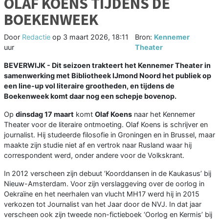
OLAF KOENS TIJDENS DE
BOEKENWEEK
Door
Redactie
op
3 maart 2026, 18:11
Bron:
Kennemer
uur
Theater
BEVERWIJK - Dit seizoen trakteert het Kennemer Theater in
samenwerking met Bibliotheek IJmond Noord het publiek op
een line-up vol literaire grootheden, en tijdens de
Boekenweek komt daar nog een schepje bovenop.
Op
dinsdag 17 maart
komt
Olaf Koens
naar het Kennemer
Theater voor de literaire ontmoeting. Olaf Koens is schrijver en
journalist. Hij studeerde filosofie in Groningen en in Brussel, maar
maakte zijn studie niet af en vertrok naar Rusland waar hij
correspondent werd, onder andere voor de Volkskrant.
In 2012 verscheen zijn debuut ‘Koorddansen in de Kaukasus’ bij
Nieuw-Amsterdam. Voor zijn verslaggeving over de oorlog in
Oekraïne en het neerhalen van vlucht MH17 werd hij in 2015
verkozen tot Journalist van het Jaar door de NVJ. In dat jaar
verscheen ook zijn tweede non-fictieboek ‘Oorlog en Kermis’ bij