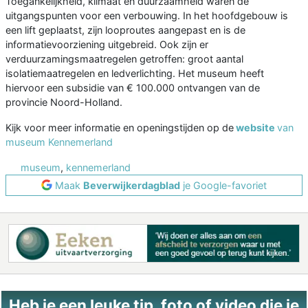
Toegankelijkheid, klimaat en duurzaamheid waren de
uitgangspunten voor een verbouwing. In het hoofdgebouw is
een lift geplaatst, zijn looproutes aangepast en is de
informatievoorziening uitgebreid. Ook zijn er
verduurzamingsmaatregelen getroffen: groot aantal
isolatiemaatregelen en ledverlichting. Het museum heeft
hiervoor een subsidie van € 100.000 ontvangen van de
provincie Noord-Holland.
Kijk voor meer informatie en openingstijden op de
website
van
museum Kennemerland
museum
,
kennemerland
Maak
Beverwijkerdagblad
je Google-favoriet
Heb je een leuke tip, foto of video die je