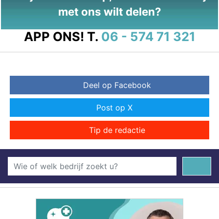
met ons wilt delen?
APP ONS!
T.
06 - 574 71 321
Deel op Facebook
Post op X
Tip de redactie