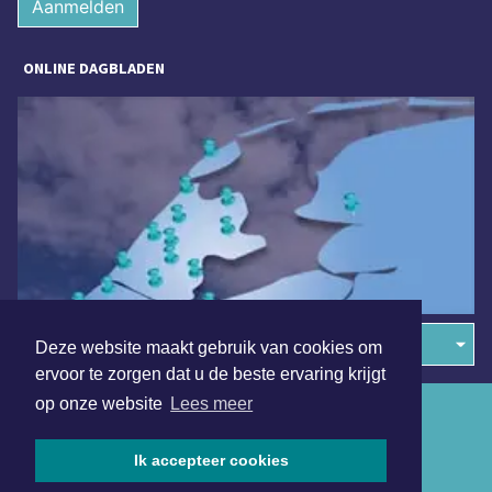
Aanmelden
ONLINE DAGBLADEN
Overige dagbladen in de regio
Deze website maakt gebruik van cookies om
ervoor te zorgen dat u de beste ervaring krijgt
op onze website
Lees meer
Algemene voorwaarden
Disclaimer
Ik accepteer cookies
Privacy Statement