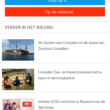
Post op X
Tip de redactie
VERDER IN HET NIEUWS:
De sluizen van IJmuiden en de bouw van
Zeesluis IJmuiden
IJmuider Zee- en Havenmuseum extra
open in kerstvakantie
Unieke LEGO collectie in Museum van de
20e Eeuw