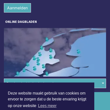
Aanmelden
ONLINE DAGBLADEN
Overige dagbladen in de regio
Deze website maakt gebruik van cookies om
Algemene voorwaarden
ervoor te zorgen dat u de beste ervaring krijgt
op onze website
Lees meer
Disclaimer