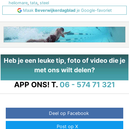
heliomare
,
tata
,
steel
Maak
Beverwijkerdagblad
je Google-favoriet
Heb je een leuke tip, foto of video die je
met ons wilt delen?
APP ONS!
T.
06 - 574 71 321
Deel op Facebook
Post op X