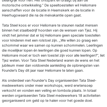
belangrijk voor hen. Het ontspant én draagt bij aan de
motorische ontwikkeling.’’ De speeltoestellen wil Heliomare
aanschaffen voor de locatie in Heemskerk en de locatie in
Heerhugowaard die na de meivakantie open gaat.
Tata Steel koos er voor Heliomare te steunen nadat mensen
binnen het staalbedrijf hoorden van de wensen van Tjez. Hij
vindt het jammer dat er bij Heliomare geen speciale toestellen
voor kinderen met een rolstoel zijn. ,,We willen zo graag een
schommel waar we samen op kunnen schommelen. Leerlingen
die moeilijker lopen én leerlingen die goed kunnen lopen. Op
Heliomare moet er toch een toestel zijn voor alle leerlingen?’’, liet
Tjez weten. Voor Tata Steel Nederland waren de wens en het
jubileum meer dan voldoende aanleiding de opbrengsten van
Founder’s Day dit jaar naar Heliomare te laten gaan.
Als onderdeel van Founder's Day organiseerden Tata Steel-
medewerkers onder meer workshops, werd erwtensoep
verkocht en vonden een veiling en tombola plaats. In totaal
werden organiseerden Tata Steel medewerkers 18 activiteiten
georganiseerd om geld op te halen voor het goede doel.