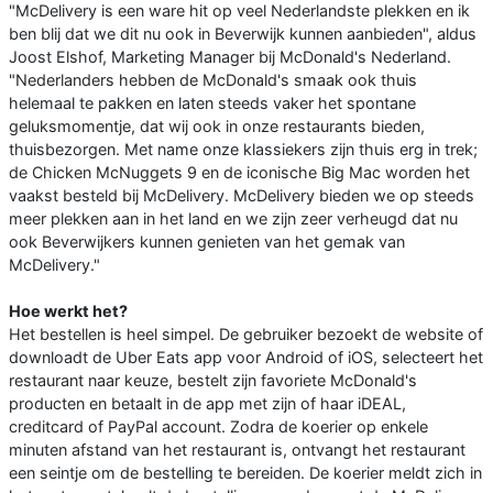
"McDelivery is een ware hit op veel Nederlandste plekken en ik
ben blij dat we dit nu ook in Beverwijk kunnen aanbieden", aldus
Joost Elshof, Marketing Manager bij McDonald's Nederland.
"Nederlanders hebben de McDonald's smaak ook thuis
helemaal te pakken en laten steeds vaker het spontane
geluksmomentje, dat wij ook in onze restaurants bieden,
thuisbezorgen. Met name onze klassiekers zijn thuis erg in trek;
de Chicken McNuggets 9 en de iconische Big Mac worden het
vaakst besteld bij McDelivery. McDelivery bieden we op steeds
meer plekken aan in het land en we zijn zeer verheugd dat nu
ook Beverwijkers kunnen genieten van het gemak van
McDelivery."
Hoe werkt het?
Het bestellen is heel simpel. De gebruiker bezoekt de website of
downloadt de Uber Eats app voor Android of iOS, selecteert het
restaurant naar keuze, bestelt zijn favoriete McDonald's
producten en betaalt in de app met zijn of haar iDEAL,
creditcard of PayPal account. Zodra de koerier op enkele
minuten afstand van het restaurant is, ontvangt het restaurant
een seintje om de bestelling te bereiden. De koerier meldt zich in