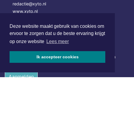
redactie@xyto.nl
www.xyto.nl
SOCIAL MEDIA
Deze website maakt gebruik van cookies om
ervoor te zorgen dat u de beste ervaring krijgt
op onze website
Lees meer
NIEUWSBRIEF AANMELDEN
Schrijf je in voor onze nieuwsbrief en krijg wekelijks een
Ik accepteer cookies
samenvatting van alle gebeurtenissen uit jouw regio.
Aanmelden
ONLINE DAGBLADEN