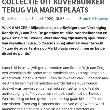
COLLECTIE UIT KÜVERBUNKER
TERUG VIA MARKTPLAATS
Door
Redactie
op
14 april 2020, 19:53 uur
Bron:
NH Nieuws
WIJK AAN ZEE - Blijdschap bij de vrijwilligers van Vereniging
Rondje Wijk aan Zee. De gestolen munitie, voedselbonnen en
geweren uit de Tweede Wereldoorlog zijn dankzij speurwerk
van vrijwilliger Luca Lo Cascio (bijna) allemaal weer terecht.
"Ik zag de advertenties op Marktplaats verschijnen en belde
direct de politie."
Luca (18) is als vrijwilliger verbonden aan Rondje Wijk aan Zee,
een vereniging die onder meer rondleidingen verzorgt langs de
Atlantikwall in het kustdorp. Toen de inwoner van Ouderkerk aan
de Amstel een maand geleden hoorde dat de Küverbunker
doelwit was geworden van een inbraak, zette hij digitaal de
achtervolging in. "Ik verzamel zelf ook spullen uit de Tweede
Wereldoorlog en ben gewoon iedere dag gaan kijken of ik iets
kon vinden. Toen zag ik opeens dat een van de geweren werd
aangeboden en stuitte ik ook op de andere advertenties."