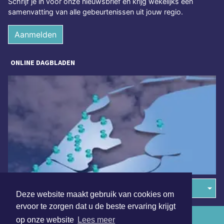
Schrijf je in voor onze nieuwsbrief en krijg wekelijks een
samenvatting van alle gebeurtenissen uit jouw regio.
Aanmelden
ONLINE DAGBLADEN
Overige dagbladen in de regio
Deze website maakt gebruik van cookies om
ervoor te zorgen dat u de beste ervaring krijgt
Algemene voorwaarden
op onze website
Lees meer