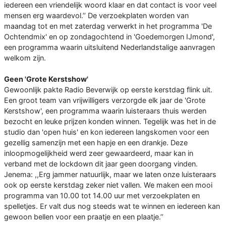
iedereen een vriendelijk woord klaar en dat contact is voor veel
mensen erg waardevol.’’ De verzoekplaten worden van
maandag tot en met zaterdag verwerkt in het programma 'De
Ochtendmix' en op zondagochtend in 'Goedemorgen IJmond',
een programma waarin uitsluitend Nederlandstalige aanvragen
welkom zijn.
Geen 'Grote Kerstshow'
Gewoonlijk pakte Radio Beverwijk op eerste kerstdag flink uit.
Een groot team van vrijwilligers verzorgde elk jaar de 'Grote
Kerstshow', een programma waarin luisteraars thuis werden
bezocht en leuke prijzen konden winnen. Tegelijk was het in de
studio dan 'open huis' en kon iedereen langskomen voor een
gezellig samenzijn met een hapje en een drankje. Deze
inloopmogelijkheid werd zeer gewaardeerd, maar kan in
verband met de lockdown dit jaar geen doorgang vinden.
Jenema: ,,Erg jammer natuurlijk, maar we laten onze luisteraars
ook op eerste kerstdag zeker niet vallen. We maken een mooi
programma van 10.00 tot 14.00 uur met verzoekplaten en
spelletjes. Er valt dus nog steeds wat te winnen en iedereen kan
gewoon bellen voor een praatje en een plaatje.’’