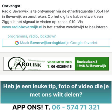
Ontvangst
Radio Beverwijk is te ontvangen via de etherfrequentie 105.4 FM
in Beverwijk en omstreken. Op het digitale kabelnetwerk van
Ziggo is het signaal te vinden op kanaal 919. Via
www.radiobeverwijk.nl
is het station wereldwijd te beluisteren.
programma
,
radio
,
lockdown
Maak
Beverwijkerdagblad
je Google-favoriet
Heb je een leuke tip, foto of video die je
met ons wilt delen?
APP ONS!
T.
06 - 574 71 321