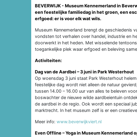
BEVERWIJK - Museum Kennemerland in Beverwijk
een feestelijke familiedag in het groen, een 
erfgoed: er is voor elk wat wils.
Museum Kennemerland brengt de geschiedenis van 
vondsten tot verhalen over handel, industrie en h
doorwerkt in het heden. Met wisselende tentoonst
toegankelijke plek waar erfgoed en beleving sa
Activiteiten:
Dag van de Aardbei – 3 juni in Park Westerhout
Op woensdag 3 juni staat Park Westerhout helema
feestelijke dag wordt niet alleen de natuur gevierd
tussen 14.00 – 16.00 uur van alles te beleven v
boswachter de nieuwe wilde aardbeientuin ontdek
de aardbei in de regio. Ook wordt een speciaal j
marktrecht. In het museum zelf is er een creatieve 
Meer info:
www.beverwijkviert.nl
Even Offline – Yoga in Museum Kennemerland op