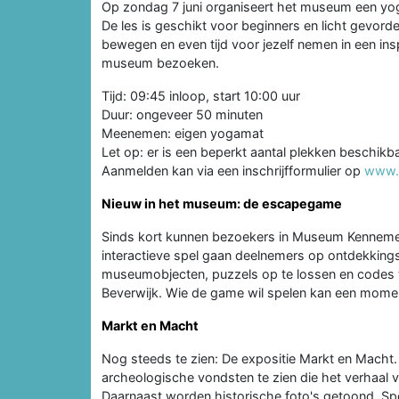
Op zondag 7 juni organiseert het museum een y
De les is geschikt voor beginners en licht gevorde
bewegen en even tijd voor jezelf nemen in een i
museum bezoeken.
Tijd: 09:45 inloop, start 10:00 uur
Duur: ongeveer 50 minuten
Meenemen: eigen yogamat
Let op: er is een beperkt aantal plekken beschikba
Aanmelden kan via een inschrijfformulier op
www.
Nieuw in het museum: de escapegame
Sinds kort kunnen bezoekers in Museum Kenneme
interactieve spel gaan deelnemers op ontdekking
museumobjecten, puzzels op te lossen en codes t
Beverwijk. Wie de game wil spelen kan een momen
Markt en Macht
Nog steeds te zien: De expositie Markt en Macht. I
archeologische vondsten te zien die het verhaal 
Daarnaast worden historische foto's getoond. Spe