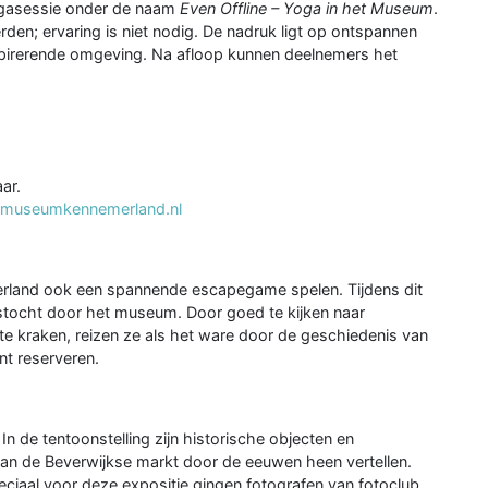
ogasessie onder de naam
Even Offline – Yoga in het Museum
.
rden; ervaring is niet nodig. De nadruk ligt op ontspannen
nspirerende omgeving. Na afloop kunnen deelnemers het
ar.
museumkennemerland.nl
rland ook een spannende escapegame spelen. Tijdens dit
stocht door het museum. Door goed te kijken naar
e kraken, reizen ze als het ware door de geschiedenis van
t reserveren.
n de tentoonstelling zijn historische objecten en
van de Beverwijkse markt door de eeuwen heen vertellen.
ciaal voor deze expositie gingen fotografen van fotoclub