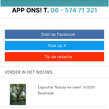
APP ONS!
T.
06 - 574 71 321
Deel op Facebook
Post op X
Tip de redactie
VERDER IN HET NIEUWS:
Expositie ‘Natuur en meer’ in ISOO
Beverwijk