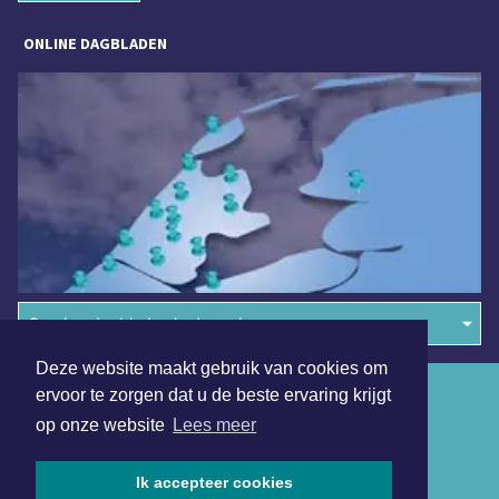
ONLINE DAGBLADEN
Overige dagbladen in de regio
Deze website maakt gebruik van cookies om
Algemene voorwaarden
ervoor te zorgen dat u de beste ervaring krijgt
op onze website
Lees meer
Disclaimer
Privacy Statement
Ik accepteer cookies