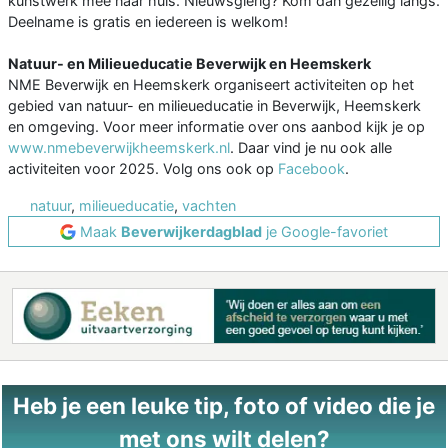
kunstwerk mee naar huis. Nieuwsgierig? Kom dan gezellig langs.
Deelname is gratis en iedereen is welkom!
Natuur- en Milieueducatie Beverwijk en Heemskerk
NME Beverwijk en Heemskerk organiseert activiteiten op het
gebied van natuur- en milieueducatie in Beverwijk, Heemskerk
en omgeving. Voor meer informatie over ons aanbod kijk je op
www.nmebeverwijkheemskerk.nl
. Daar vind je nu ook alle
activiteiten voor 2025. Volg ons ook op
Facebook
.
natuur
,
milieueducatie
,
vachten
Maak
Beverwijkerdagblad
je Google-favoriet
Heb je een leuke tip, foto of video die je
met ons wilt delen?