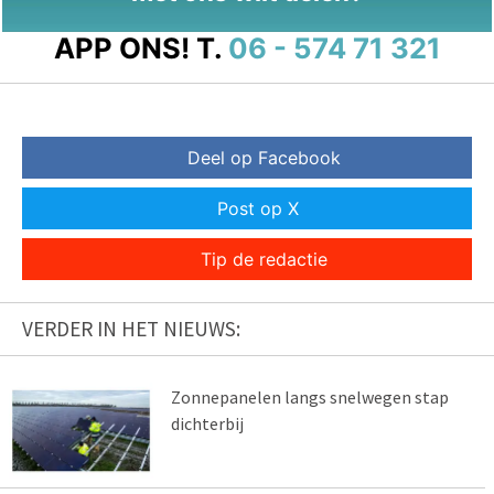
APP ONS!
T.
06 - 574 71 321
Deel op Facebook
Post op X
Tip de redactie
VERDER IN HET NIEUWS:
Zonnepanelen langs snelwegen stap
dichterbij