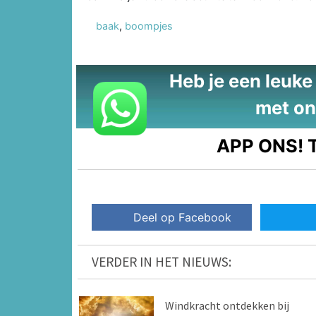
baak
,
boompjes
Heb je een leuke t
met on
APP ONS!
T
Deel op Facebook
VERDER IN HET NIEUWS:
Windkracht ontdekken bij