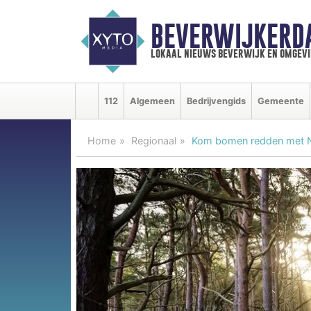
BEVERWIJKERD
lokaal nieuws beverwijk en omgevi
112
Algemeen
Bedrijvengids
Gemeente
Home
Regionaal
Kom bomen redden met