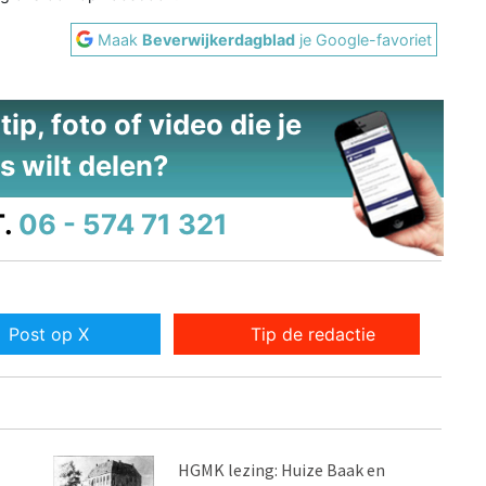
Maak
Beverwijkerdagblad
je Google-favoriet
ip, foto of video die je
s wilt delen?
.
06 - 574 71 321
Post op X
Tip de redactie
HGMK lezing: Huize Baak en