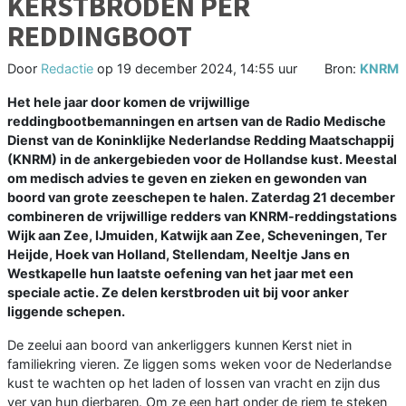
KERSTBRODEN PER
REDDINGBOOT
Door
Redactie
op
19 december 2024, 14:55 uur
Bron:
KNRM
Het hele jaar door komen de vrijwillige
reddingbootbemanningen en artsen van de Radio Medische
Dienst van de Koninklijke Nederlandse Redding Maatschappij
(KNRM) in de ankergebieden voor de Hollandse kust. Meestal
om medisch advies te geven en zieken en gewonden van
boord van grote zeeschepen te halen. Zaterdag 21 december
combineren de vrijwillige redders van KNRM-reddingstations
Wijk aan Zee, IJmuiden, Katwijk aan Zee, Scheveningen, Ter
Heijde, Hoek van Holland, Stellendam, Neeltje Jans en
Westkapelle hun laatste oefening van het jaar met een
speciale actie. Ze delen kerstbroden uit bij voor anker
liggende schepen.
De zeelui aan boord van ankerliggers kunnen Kerst niet in
familiekring vieren. Ze liggen soms weken voor de Nederlandse
kust te wachten op het laden of lossen van vracht en zijn dus
ver van hun dierbaren. Om ze een hart onder de riem te steken