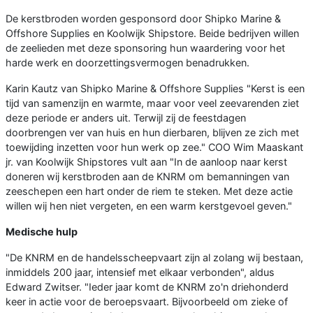
De kerstbroden worden gesponsord door Shipko Marine &
Offshore Supplies en Koolwijk Shipstore. Beide bedrijven willen
de zeelieden met deze sponsoring hun waardering voor het
harde werk en doorzettingsvermogen benadrukken.
Karin Kautz van Shipko Marine & Offshore Supplies "Kerst is een
tijd van samenzijn en warmte, maar voor veel zeevarenden ziet
deze periode er anders uit. Terwijl zij de feestdagen
doorbrengen ver van huis en hun dierbaren, blijven ze zich met
toewijding inzetten voor hun werk op zee." COO Wim Maaskant
jr. van Koolwijk Shipstores vult aan "In de aanloop naar kerst
doneren wij kerstbroden aan de KNRM om bemanningen van
zeeschepen een hart onder de riem te steken. Met deze actie
willen wij hen niet vergeten, en een warm kerstgevoel geven."
Medische hulp
"De KNRM en de handelsscheepvaart zijn al zolang wij bestaan,
inmiddels 200 jaar, intensief met elkaar verbonden", aldus
Edward Zwitser. "Ieder jaar komt de KNRM zo'n driehonderd
keer in actie voor de beroepsvaart. Bijvoorbeeld om zieke of