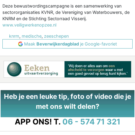
Deze bewustwordingscampagne is een samenwerking van
sectororganisaties KVNR, de Vereniging van Waterbouwers, de
KNRM en de Stichting Sectorraad Visserij.
www.veiligwerkenopzee.nl
knrm
,
medische
,
zeeschepen
Maak
Beverwijkerdagblad
je Google-favoriet
Heb je een leuke tip, foto of video die je
met ons wilt delen?
APP ONS!
T.
06 - 574 71 321