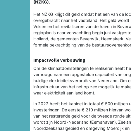
(NZKG).
Het NZKG krijgt dit geld omdat het een van de lo
overgebracht naar het vasteland. Het geld wordt
Velsen en het revitaliseren van de haven in Beverw
regioplan is naar verwachting begin juni vastgest
Holland, de gemeenten Beverwijk, Heemskerk, V
formele bekrachtiging van de bestuursovereenkom
Impactvolle verbouwing
Om de klimaatdoelstellingen te realiseren heeft h
verhoogd naar een opgestelde capaciteit van ong
huidige elektriciteitsverbruik van Nederland. Om
infrastructuur van het net op zee mogelijk te mak
waar elektriciteit aan land komt.
In 2022 heeft het kabinet in totaal € 500 miljoen
investeringen. De eerste € 210 miljoen hiervan wor
van het resterende geld voor de tweede ronde uitw
wordt zijn Noord-Nederland (Eemshaven), Zeeland
Noordzeekanaalgebied en omgeving Moerdijk en 