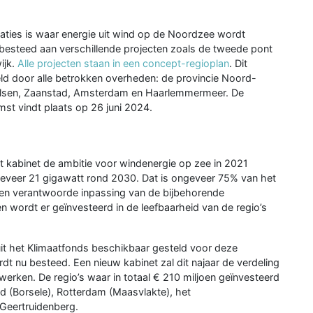
caties is waar energie uit wind op de Noordzee wordt
 besteed aan verschillende projecten zoals de tweede pont
ijk.
Alle projecten staan in een
concept-regioplan
. Dit
eld door alle betrokken overheden: de provincie Noord-
elsen, Zaanstad, Amsterdam en Haarlemmermeer. De
st vindt plaats op 26 juni 2024.
et kabinet de ambitie voor windenergie op zee in 2021
eveer 21 gigawatt rond 2030. Dat is ongeveer 75% van het
 een verantwoorde inpassing van de bijbehorende
en wordt er geïnvesteerd in de leefbaarheid van de regio’s
 uit het Klimaatfonds beschikbaar gesteld voor deze
dt nu besteed. Een nieuw kabinet zal dit najaar de verdeling
erken. De regio’s waar in totaal € 210 miljoen geïnvesteerd
 (Borsele), Rotterdam (Maasvlakte), het
Geertruidenberg.