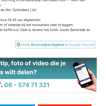
e.
e film ‘Schindlers List’.
irca 16.45 uur afgesloten.
 of steentje bij het monument neer te leggen.
et koffie e.d. Daar is tevens het boek ‘Joods Beverwijk en
Maak
Beverwijkerdagblad
je Google-favoriet
ip, foto of video die je
s wilt delen?
.
06 - 574 71 321