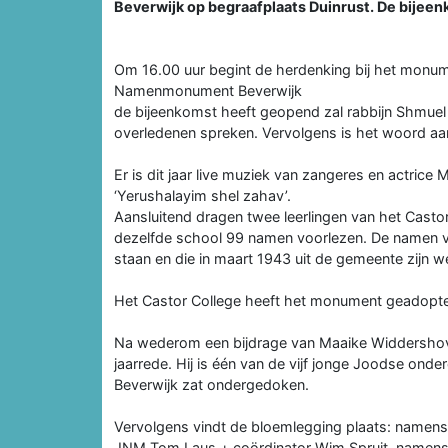
Beverwijk op begraafplaats Duinrust. De bijeen
Om 16.00 uur begint de herdenking bij het monu
Namenmonument Beverwijk
de bijeenkomst heeft geopend zal rabbijn Shmuel 
overledenen spreken. Vervolgens is het woord aa
Er is dit jaar live muziek van zangeres en actric
‘Yerushalayim shel zahav’.
Aansluitend dragen twee leerlingen van het Castor 
dezelfde school 99 namen voorlezen. De namen 
staan en die in maart 1943 uit de gemeente zijn 
Het Castor College heeft het monument geadopte
Na wederom een bijdrage van Maaike Widdershove
jaarrede. Hij is één van de vijf jonge Joodse onder
Beverwijk zat ondergedoken.
Vervolgens vindt de bloemlegging plaats: namen
JNM Tom Laus + coördinator Wim Spruit, namens S