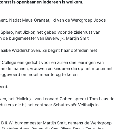
komst is openbaar en iedereen is welkom.
ment. Nadat Maus Granaat, lid van de Werkgroep Joods
Spiero, het Jizkor, het gebed voor de zielenrust van
n de burgemeester van Beverwijk, Martijn Smit
e Maaike Widdershoven. Zij begint haar optreden met
College een gedicht voor en zullen drie leerlingen van
van de mannen, vrouwen en kinderen die op het monument
weggevoerd om nooit meer terug te keren.
erd.
n, het ‘Halleluja’ van Leonard Cohen spreekt Tom Laus de
duikers die bij het echtpaar Schuttevaêr-Velthuijs in
s B & W, burgemeester Martijn Smit, namens de Werkgroep
tichting 4 mei Beverwijk Carli Bilars-Don + Teun-Jan