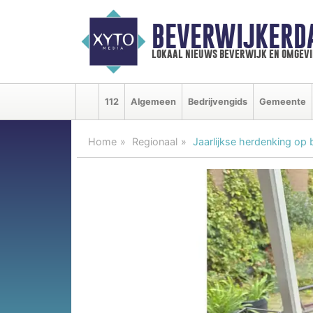
BEVERWIJKERD
lokaal nieuws beverwijk en omgevi
112
Algemeen
Bedrijvengids
Gemeente
Home
Regionaal
Jaarlijkse herdenking op