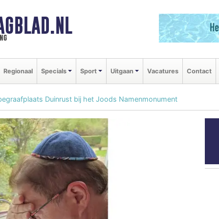
AGBLAD.NL
ng
Regionaal
Specials
Sport
Uitgaan
Vacatures
Contact
 begraafplaats Duinrust bij het Joods Namenmonument