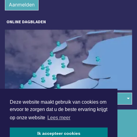
Aanmelden
ONLINE DAGBLADEN
Overige dagbladen in de regio
Deze website maakt gebruik van cookies om
ervoor te zorgen dat u de beste ervaring krijgt
Algemene voorwaarden
op onze website
Lees meer
Disclaimer
Ik accepteer cookies