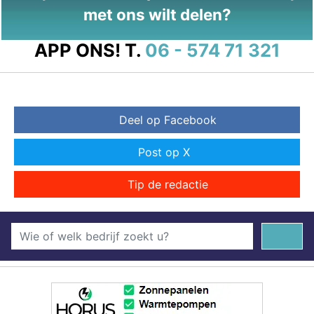
met ons wilt delen?
APP ONS!
T.
06 - 574 71 321
Deel op Facebook
Post op X
Tip de redactie