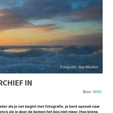
RCHIEF IN
Bron:
ISOO
er als je net begint met fotografie, je bent opzoek naar
oto’s zie je door de bomen het bos niet meer. Hoe breng