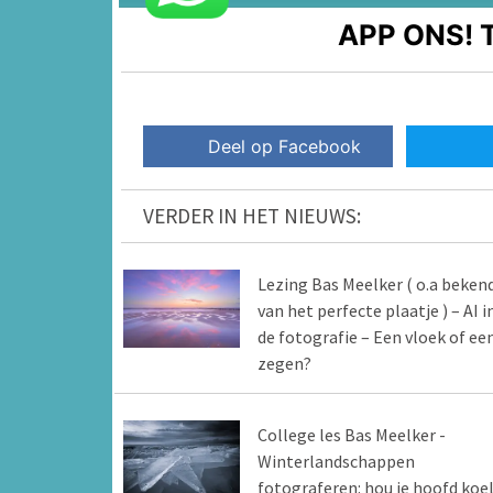
APP ONS!
T
Deel op Facebook
VERDER IN HET NIEUWS:
Lezing Bas Meelker ( o.a beken
van het perfecte plaatje ) – AI i
de fotografie – Een vloek of ee
zegen?
College les Bas Meelker -
Winterlandschappen
fotograferen: hou je hoofd koel