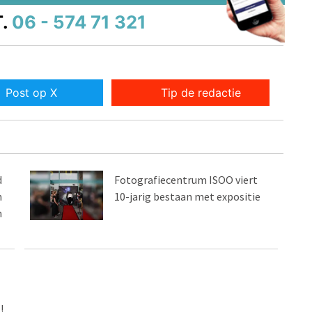
.
06 - 574 71 321
Post op X
Tip de redactie
d
Fotografiecentrum ISOO viert
n
10-jarig bestaan met expositie
n
!