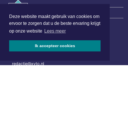
|
Nieuws | Sport | Evenementen
Deze website maakt gebruik van cookies om
ervoor te zorgen dat u de beste ervaring krijgt
op onze website
Lees meer
Hoofdvestiging:
van Benthuizenlaan 1
1701 BZ Heerhugowaard
Ik accepteer cookies
072 8200 600
redactie@xyto.nl
www.xyto.nl
SOCIAL MEDIA
NIEUWSBRIEF AANMELDEN
Schrijf je in voor onze nieuwsbrief en krijg wekelijks een
samenvatting van alle gebeurtenissen uit jouw regio.