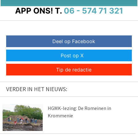
APP ONS!
T.
06 - 574 71 321
Deel op Facebook
Post op X
Tip de redactie
VERDER IN HET NIEUWS:
HGMK-lezing: De Romeinen in
Krommenie