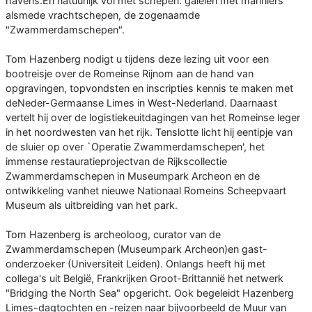
havens.En natuurlijk vol met schepen: galeien met mariniers
alsmede vrachtschepen, de zogenaamde
"Zwammerdamschepen".
Tom Hazenberg nodigt u tijdens deze lezing uit voor een
bootreisje over de Romeinse Rijnom aan de hand van
opgravingen, topvondsten en inscripties kennis te maken met
deNeder-Germaanse Limes in West-Nederland. Daarnaast
vertelt hij over de logistiekeuitdagingen van het Romeinse leger
in het noordwesten van het rijk. Tenslotte licht hij eentipje van
de sluier op over `Operatie Zwammerdamschepen', het
immense restauratieprojectvan de Rijkscollectie
Zwammerdamschepen in Museumpark Archeon en de
ontwikkeling vanhet nieuwe Nationaal Romeins Scheepvaart
Museum als uitbreiding van het park.
Tom Hazenberg is archeoloog, curator van de
Zwammerdamschepen (Museumpark Archeon)en gast-
onderzoeker (Universiteit Leiden). Onlangs heeft hij met
collega's uit België, Frankrijken Groot-Brittannië het netwerk
"Bridging the North Sea" opgericht. Ook begeleidt Hazenberg
Limes-dagtochten en -reizen naar bijvoorbeeld de Muur van